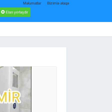
Məlumatlar
Bizimlə əlaqə
Elan yerləşdir