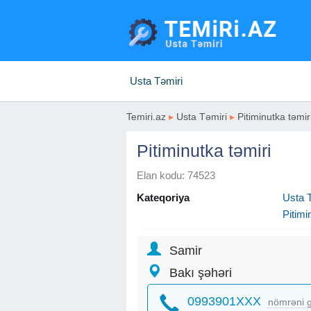
Usta Təmiri
Temiri.az
▸
Usta Təmiri
▸
Pitiminutka təmir
Pitiminutka təmiri
Elan kodu: 74523
Kateqoriya
Usta T
Pitimi
Samir
Bakı şəhəri
0993901XXX
nömrəni g