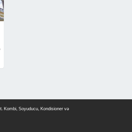
v
ş et. Kombi, Soyuducu, Kondisioner və