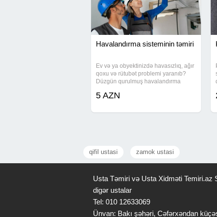
Havalandırma sisteminin təmiri
Ev və ya obyektinizdə havasızlıq, ağır
qoxu və rütubət problemi yaranıb?
Düzgün qurulmuş havalandırma
sistemi bu çətinliyi aradan qaldırır. Ev,
5 AZN
yeraltı qaraj, klinika, istehsalat sahəsi
və ictimai obyektlər üçün fərdi
qifil ustasi
zamok ustasi
Usta Təmiri və Usta Xidməti Temiri.az S
digər ustalar
Tel: 010 12633069
Ünvan: Bakı şəhəri, Cəfərxəndan küçə