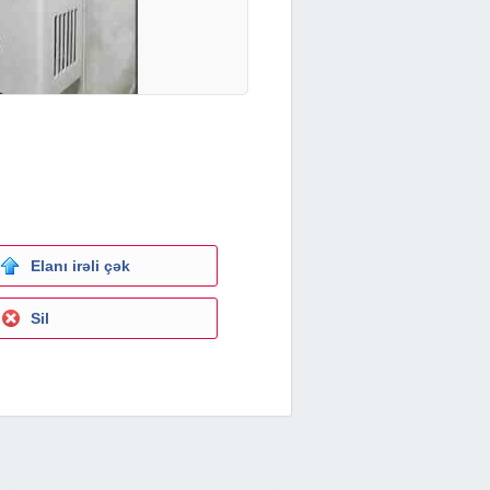
Elanı irəli çək
Sil