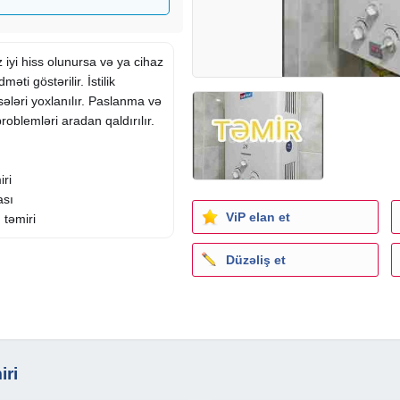
 iyi hiss olunursa və ya cihaz
məti göstərilir. İstilik
sələri yoxlanılır. Paslanma və
blemləri aradan qaldırılır.
iri
ası
ViP elan et
 təmiri
Düzəliş et
ı
xlanılması
iri