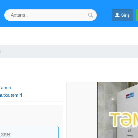
Giriş
i
əmiri
nutka təmiri
östər