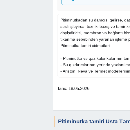
Pitiminutkadan su damcısı gəlirsə, qaz
səsli işləyirsə, texniki baxış və təmir xid
dəyişdiricisi, membran və bağlantı his
tıxanma səbəbindən yaranan işləmə pro
Pitminutka təmiri xidmətləri
- Pitminutka və qaz kalonkalarının təm
- Su qızdırıcılarının yerində yoxlanılm
- Ariston, Neva və Termet modellərinin
Quraşdırılma və texniki işlər
Tarix: 18.05.2026
- Qaz su qızdırıcılarının quraşdırılmas
- Kombi və kalonka bağlantılarının yo
-
Santexnik
işlərinin görülməsi
Pitiminutka təmiri Usta Təm
Nasazlıqların aradan qaldırılması