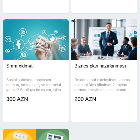
xidmətlər təqdim edir və
və sazlanması həyata keçirilir
biznesinizi
Smm xidməti
Biznes plan hazırlanması
Sosial şəbəkədə paylaşım
Reklama pul xərcləyirsən, amma
edirsən, amma satış və müraciət
nəticəni ölçə bilmirsən? Layihə
gəlmir? Səhifəyə baxış var, lakin
qurmaq istəyirsən, lakin planın
nəticə yoxdur. SMM xidməti üzrə
yoxdur? Biznes planların
300 AZN
200 AZN
kompleks xidmət göstərilir. Xidmət
hazırlanması investora və ya
çərçivəsində görülən işlər - Meta
tərəfdaşa təqdim edilə biləcək
Instagram və Facebook
səviyyədə, maliyyə göstəriciləri və