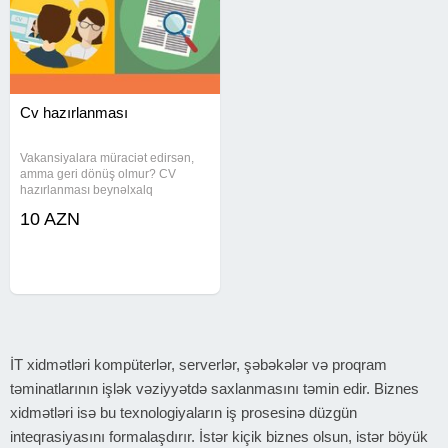
Cv hazırlanması
Vakansiyalara müraciət edirsən,
amma geri dönüş olmur? CV
hazırlanması beynəlxalq
standartlara uyğun, aydın və
10 AZN
oxunaqlı formatda tərtib edilir. HR
mütəxəssislərin diqqətini çəkəcək
struktur tətbiq olunur. Xidmətin
İT xidmətləri kompüterlər, serverlər, şəbəkələr və proqram
təminatlarının işlək vəziyyətdə saxlanmasını təmin edir. Biznes
xidmətləri isə bu texnologiyaların iş prosesinə düzgün
inteqrasiyasını formalaşdırır. İstər kiçik biznes olsun, istər böyük