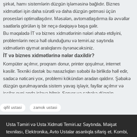
şirkət, hamı sistemlərin düzgün işləməsinə bağlıdır. Biznes
xidmətləri işin daha sürətli və daha düzgün getməsi üçün
prosesləri optimallaşdırır. Məsələn, avtomatlaşdırma ilə əvvəllər
saatlarla görülən iş bir neçə dəqiqəyə başa gəlir.
Bu məqalədə İT və biznes xidmətlərinin nələri əhatə etdiyini,
problemlərin necə həll olunduğunu və temiri.az saytında
xidmətlərin qiymət aralıqlarını öyrənəcəksiniz.
İT və biznes xidmətlərinə nələr daxildir?
Kompüter açılmır, proqram donur, printer qoşulmur, internet
kəsilir. Texniki dəstək bu nasazlıqları səbəbi ilə birlikdə həll edir,
sadəcə nəticəni yox, problemi kökündən aradan qaldırır. Şəbəkə
düzgün qurulmayanda sistem yavaş işləyir, fayllar açılmır və
işçilər eyni anda işləyə bilmir. Server və şəbəkə düzgün
qurulduqda məlumatlar rahat paylaşılır, gecikmə olmur və iş
qifil ustasi
zamok ustasi
prosesi dayanmaz. Proqram düzgün qurulmadıqda səhvlər verir,
məlumat itir və iş yarımçıq qalır. Sistem qurulması zamanı
proqramlar elə tənzimlənir ki, istifadəçi əlavə müdaxilə etmədən
Usta Təmiri və Usta Xidməti Temiri.az Saytında. Məişət
işini görə bilsin. Virus düşməsi, məlumat silinməsi və ya kənar
texnilası, Elektronika, Avto Ustalar asanlıqla sifariş et. Kombi,