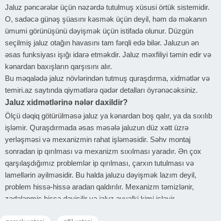
Jaluz pəncərələr üçün nəzərdə tutulmuş xüsusi örtük sistemidir.
O, sadəcə günəş şüasını kəsmək üçün deyil, həm də məkanın
ümumi görünüşünü dəyişmək üçün istifadə olunur. Düzgün
seçilmiş jaluz otağın havasını tam fərqli edə bilər. Jaluzun ən
əsas funksiyası işığı idarə etməkdir. Jaluz məxfiliyi təmin edir və
kənardan baxışların qarşısını alır.
Bu məqalədə jaluz növlərindən tutmuş quraşdırma, xidmətlər və
temiri.az saytında qiymətlərə qədər detalları öyrənəcəksiniz.
Jaluz xidmətlərinə nələr daxildir?
Ölçü dəqiq götürülməsə jaluz ya kənardan boş qalır, ya da sıxılıb
işləmir. Quraşdırmada əsas məsələ jaluzun düz xətt üzrə
yerləşməsi və mexanizmin rahat işləməsidir. Səhv montaj
sonradan ip qırılması və mexanizm sıxılması yaradır. Ən çox
qarşılaşdığımız problemlər ip qırılması, çarxın tutulması və
lamellərin əyilməsidir. Bu halda jaluzu dəyişmək lazım deyil,
problem hissə-hissə aradan qaldırılır. Mexanizm təmizlənir,
zədələnmiş hissə dəyişilir və jaluz əvvəlki kimi işləyir.
Toz yığılanda jaluz ağırlaşır və mexanizm çətin hərəkət edir. Sadə