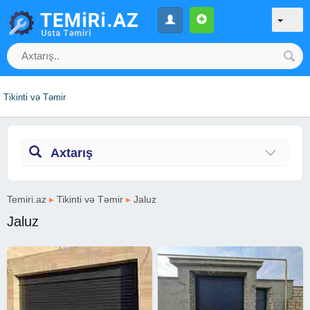
Tikinti və Təmir
Axtarış
Temiri.az
▸
Tikinti və Təmir
▸
Jaluz
Jaluz