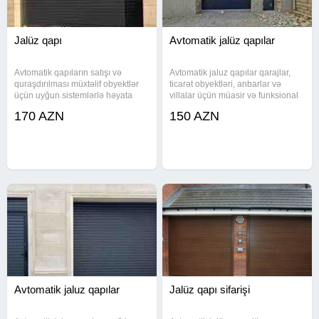
Jalüz qapı
Avtomatik jalüz qapılar
Avtomatik qapıların satışı və
Avtomatik jaluz qapılar qarajlar,
quraşdırılması müxtəlif obyektlər
ticarət obyektləri, anbarlar və
üçün uyğun sistemlərlə həyata
villalar üçün müasir və funksional
keçirilir. Qapı sistemləri fərdi evlər,
həll təqdim edir. Fərdi ölçü və
170 AZN
150 AZN
qarajlar, sənaye obyektləri və giriş
dizayn əsasında hazırlanan
sahələri üçün uyğun seçimlərlə
qapılar uzaqdan idarəetmə sistemi
təmin edilir.
ilə rahat istifadə imkanı
Avtomatik jaluz qapılar
Jalüz qapı sifarişi