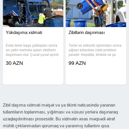
Yükdaşıma xidməti
Zibillərin daşınması
Evdə təmir başa çatdıqdan sonra
Təmir və söküntü işlərindən sonra
ən çətin mərhələ qalan zibillərin
yığılan tullantılar ciddi problem
daşınması olur. Çuval-çuval qırıntı,
yaradır. Həyətdə, blokda və ya
köhnə şkaf, qapı, pəncərə hissələri
obyekt qarşısında qalaqlanan
30 AZN
99 AZN
yığılır və adi minik maşını ilə
tikinti qırıntıları həm maneə olur,
aparmaq mümkün olmur. Özü
həm də narazılıq yaradır. Özünü
boşaldan yük maşını
boşaldan Isuzu markalı
Zibil daşıma xidməti məişət və ya tikinti nəticəsində yaranan
tullantıların toplanması, yığılması və xüsusi yerlərə daşınaraq
uzaqlaşdırılması prosesidir. Bu xidmətin əsas məqsədi ətraf
mühiti çirklənmədən qorumaq və yaranmış tullantını qısa