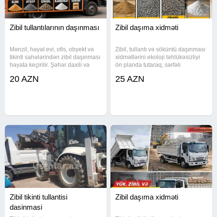
Zibil tullantılarının daşınması
Zibil daşıma xidməti
Mənzil, həyət evi, ofis, obyekt və
Zibil, tullantı və söküntü daşınması
tikinti sahələrindən zibil daşınması
xidmətlərini ekoloji təhlükəsizliyi
həyata keçirilir. Şəhər daxili və
ön planda tutaraq, sərfəli
rayonlara sifariş qəbul olunur.
qiymətlərlə həyata keçiririk. Bina
20 AZN
25 AZN
Xidmətin üstünlükləri - Sürətli və
və mənzillərdən çıxan hər növ
vaxtında icra - Münasib qiymət
tullantının götürülməsi və atılması
siyasəti -
işini etibarlı
Zibil tikinti tullantisi
Zibil daşıma xidməti
dasinmasi