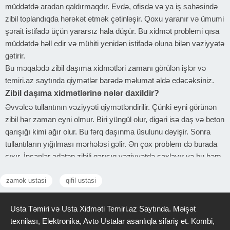
müddətdə aradan qaldırmaqdır. Evdə, ofisdə və ya iş sahəsində
zibil toplandıqda hərəkət etmək çətinləşir. Qoxu yaranır və ümumi
şərait istifadə üçün yararsız hala düşür. Bu xidmət problemi qısa
müddətdə həll edir və mühiti yenidən istifadə oluna bilən vəziyyətə
gətirir.
Bu məqalədə zibil daşıma xidmətləri zamanı görülən işlər və
temiri.az saytında qiymətlər barədə məlumat əldə edəcəksiniz.
Zibil daşıma xidmətlərinə nələr daxildir?
Əvvəlcə tullantının vəziyyəti qiymətləndirilir. Çünki eyni görünən
zibil hər zaman eyni olmur. Biri yüngül olur, digəri isə daş və beton
qarışığı kimi ağır olur. Bu fərq daşınma üsulunu dəyişir. Sonra
tullantıların yığılması mərhələsi gəlir. Ən çox problem də burada
çıxır. İnsanlar adətən zibili qarışıq vəziyyətdə saxlayır və bu həm
daşınmanı çətinləşdirir, həm də vaxt itirir. Düzgün yığılmayan
zamok ustasi
qifil ustasi
tullantı maşına yüklənərkən tökülür və əlavə iş yaradır.
Digər hissə daşınmadır. Burada əsas məsələ sürət yox,
təhlükəsizlikdir. Ağır tullantı düzgün yerləşdirilməsə, daşınma
Usta Təmiri və Usta Xidməti Temiri.az Saytında. Məişət
zamanı problem yarada bilər. Sonda isə tullantının düzgün yerə
texnilası, Elektronika, Avto Ustalar asanlıqla sifariş et. Kombi,