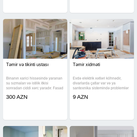
divar əyrilikləri uyğun üsulla
Demontajdan başlayaraq
fundament,
Təmir və tikinti ustası
Təmir xidməti
Binanın xarici hissəsində yaranan
Evdə elektrik xətləri köhnədir,
su sızmaları və istilik itkisi
divarlarda çatlar var və ya
sonradan ciddi xərc yaradır. Fasad
santexnika sistemində problemlər
işləri, dekorativ üzlüklər, termo və
yaranıbsa, bütün işləri bir briqada
300 AZN
9 AZN
hidroizolyasiya sistemləri düzgün
ilə həll edə bilərsiniz. Qaba işlər,
texnologiya ilə tətbiq olunur. Dam
suvaq və hamarlama işləri,
örtüyündə
döşəmə betonunun atılması,