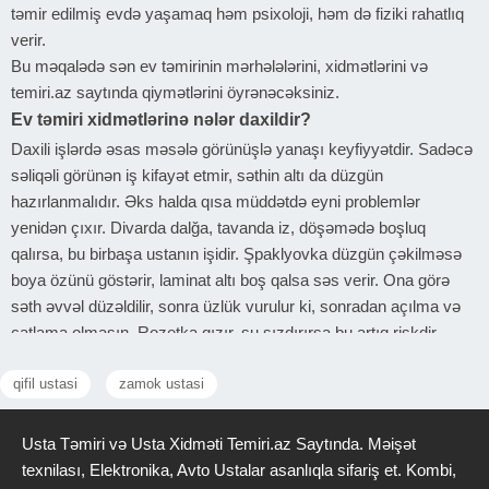
təmir edilmiş evdə yaşamaq həm psixoloji, həm də fiziki rahatlıq
verir.
Bu məqalədə sən ev təmirinin mərhələlərini, xidmətlərini və
temiri.az saytında qiymətlərini öyrənəcəksiniz.
Ev təmiri xidmətlərinə nələr daxildir?
Daxili işlərdə əsas məsələ görünüşlə yanaşı keyfiyyətdir. Sadəcə
səliqəli görünən iş kifayət etmir, səthin altı da düzgün
hazırlanmalıdır. Əks halda qısa müddətdə eyni problemlər
yenidən çıxır. Divarda dalğa, tavanda iz, döşəmədə boşluq
qalırsa, bu birbaşa ustanın işidir. Şpaklyovka düzgün çəkilməsə
boya özünü göstərir, laminat altı boş qalsa səs verir. Ona görə
səth əvvəl düzəldilir, sonra üzlük vurulur ki, sonradan açılma və
çatlama olmasın. Rozetka qızır, su sızdırırsa bu artıq riskdir.
Elektrik xətləri və borular gizli qaldığı üçün səhv sonradan daha
qifil ustasi
zamok ustasi
baha başa gəlir. Düzgün çəkilməyən sistem ya tez sıradan çıxır,
ya da evə ziyan verir.
Mebel yerinə oturmursa, keçidlər dar qalırsa, bu planlama
Usta Təmiri və Usta Xidməti Temiri.az Saytında. Məişət
səhvidir. Təmir başlamazdan əvvəl hər detal düşünülməlidir. Əks
texnilası, Elektronika, Avto Ustalar asanlıqla sifariş et. Kombi,