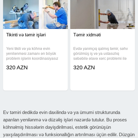
Tikinti və təmir işləri
Təmir xidməti
Yeni tikili və ya köhnə evin
Evdə yarımçıq qalmış təmir, səhv
yenilənməsi zamanı ən böyük
görülmüş iş və ya ustasızlıq
problem işlərin koordinasiyasız
səbəbilə əlavə xərc problemi ilə
aparılmasıdır. Komandamız bütün
qarşılaşmısınızsa, işlərinizi
320 AZN
320 AZN
mərhələləri planlı şəkildə icra edir.
peşəkar komandaya həvalə edin.
Təməl və fundament işlərindən
Mənzil, fərdi ev və obyektlərdə
başlayaraq daş, kərpic və blok
sıfırdan tikinti və kompleks
Ev təmiri dedikdə evin daxilində və ya ümumi strukturunda
aparılan yenilənmə və düzəliş işləri nəzərdə tutulur. Bu proses
köhnəlmiş hissələrin dəyişdirilməsi, estetik görünüşün
yaxşılaşdırılması və funksionallığın artırılması üçün edilir. Düzgün