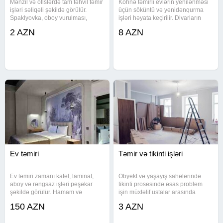
Mənzil və ofislərdə tam təhvil təmir
Köhnə təmirli evlərin yenilənməsi
işləri səliqəli şəkildə görülür.
üçün söküntü və yenidənqurma
Spaklyovka, oboy vurulması,
işləri həyata keçirilir. Divarların
emusiya və alçıpan işləri uyğun
dəyişdirilməsi, otaq bölgüsü və
2 AZN
8 AZN
qiymətlərlə icra olunur. Malyar
tavan sistemlərinin yığılması
işləri - Spaklyovka 3 sloy 6 AZN -
mümkündür. Köhnəlmiş qapı,
Emusiya işi 3 AZN -
pəncərə və elektrik xətləri
Ev təmiri
Təmir və tikinti işləri
Ev təmiri zamanı kafel, laminat,
Obyekt və yaşayış sahələrində
aboy və rəngsaz işləri peşəkar
tikinti prosesində əsas problem
şəkildə görülür. Hamam və
işin müxtəlif ustalar arasında
mətbəxdə nəmişlikdən zədələnmiş
bölünməsi və keyfiyyətin aşağı
150 AZN
3 AZN
hissələr yenilənir. Döşəmə
düşməsidir. Biz bütün işləri bir
səviyyəsində yaranan fərqlər və
komanda ilə icra edirik.