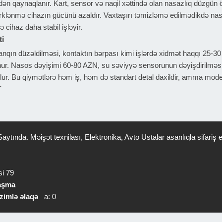
ən qaynaqlanır. Kart, sensor və naqil xəttində olan nasazlıq düzgün öl
i çirklənmə cihazın gücünü azaldır. Vaxtaşırı təmizləmə edilmədikdə n
də cihaz daha stabil işləyir.
ti
şlanqın düzəldilməsi, kontaktın bərpası kimi işlərdə xidmət haqqı 25-
unur. Nasos dəyişimi 60-80 AZN, su səviyyə sensorunun dəyişdirilməs
lur. Bu qiymətlərə həm iş, həm də standart detal daxildir, amma modeld
?
məlidir. Problemi dinləmədən birbaşa detal dəyişmək istəyirsə, bu düz
dır. İşdən sonra eyni nasazlığın təkrar olub-olmaması ustanın peşəkarlı
rsa, giriş şlanqında bükülmə və filtr tutulması ola bilər. Suyu boşaltmır
aytında. Məişət texnilası, Elektronika, Avto Ustalar asanlıqla sifari
a, əlavə müdaxilə edilməməlidir ki, vəziyyət daha da ağırlaşmasın.
si 79
laşma
zimlə əlaqə
a: 0