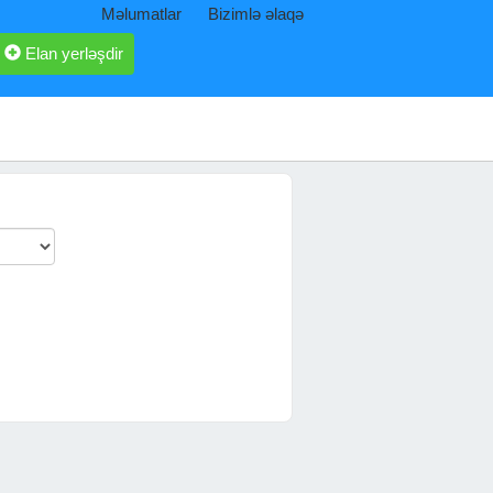
Məlumatlar
Bizimlə əlaqə
Elan yerləşdir