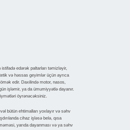
tifadə edərək paltarları təmizləyir,
ntetik və həssas geyimlər üçün ayrıca
mək edir. Daxilində motor, nasos,
gün işləmir, ya da ümumiyyətlə dayanır.
qiymətləri öyrənəcəksiniz.
əl bütün ehtimalları yoxlayır və səhv
dırılanda cihaz işləsə belə, qısa
üşməməsi, yarıda dayanması və ya səhv