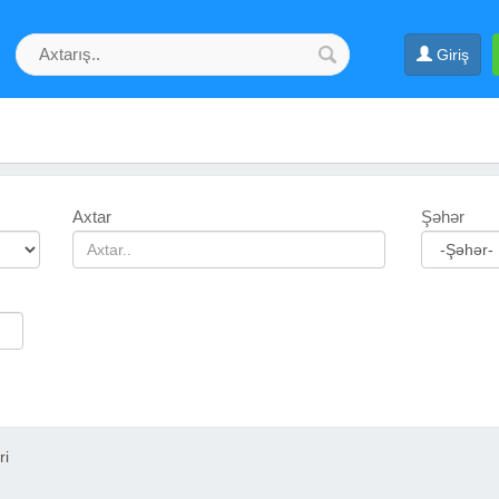
Giriş
Axtar
Şəhər
ri