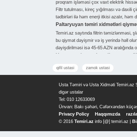
proqram işləməsi çox vaxt elektrik hissəd
Filtr tutulması, kireç yığılması və daxil
tədbirləri ilə həm enerji itkisi azalır, həm 
Paltaryuyan təmiri xidmətləri qiymə
Temiri.az saytında filtrin təmizlənməsi, 
bu qiymət dəyişmir və iş yerində həll ol
dəyişdirilməsi isə 45-65 AZN aralığında o
Usta seçərkən nələrə diqqət etməli
Ustanın işi necə yoxladığına fikir veril
qifil ustasi
zamok ustasi
alternativləri göstərən usta daha etibarlı
olaraq rozetka və kabel yoxlanılır. Su almı
Usta Təmiri və Usta Xidməti Temiri.az S
Bu yoxlamalar problemi aradan qaldırmas
digər ustalar
Tel: 010 12633069
Ünvan: Bakı şəhəri, Cəfərxəndan küçə
Privacy Policy
Haqqımızda
razı
© 2016
Temiri.az
info [@] temiri.az |
Bi