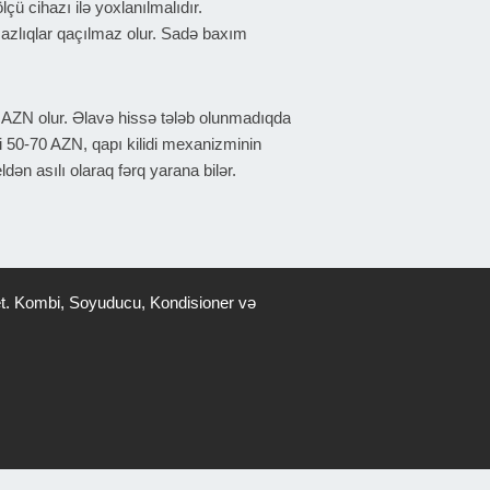
çü cihazı ilə yoxlanılmalıdır.
asazlıqlar qaçılmaz olur. Sadə baxım
30 AZN olur. Əlavə hissə tələb olunmadıqda
i 50-70 AZN, qapı kilidi mexanizminin
ən asılı olaraq fərq yarana bilər.
gün yanaşma deyil. Səbəbi izah edən və
ğını göstərir. Cihaz işə düşmürsə, ilk
sa, aşağı hissədə filtr açılıb təmizlənir.
ş et. Kombi, Soyuducu, Kondisioner və