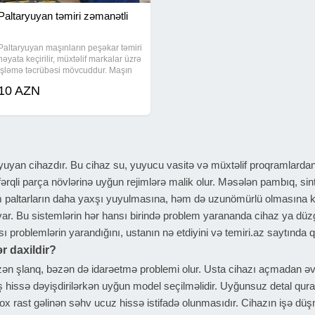
Paltaryuyan təmiri zəmanətli
Paltaryuyan maşınların peşəkar təmiri
həyata keçirilir, müxtəlif markalar üzrə
işləmə təcrübəsi mövcuddur. Maşın
titrəyir, yerindən tərpənir və ya güclü
10 AZN
səs verirsə, səbəb balans və ya
amortizator hissələrində olur,
uyan cihazdır. Bu cihaz su, yuyucu vasitə və müxtəlif proqramlardan is
fərqli parça növlərinə uyğun rejimlərə malik olur. Məsələn pambıq, si
altarların daha yaxşı yuyulmasına, həm də uzunömürlü olmasına kö
var. Bu sistemlərin hər hansı birində problem yarananda cihaz ya düz
ı problemlərin yarandığını, ustanın nə etdiyini və temiri.az saytında 
r daxildir?
ən şlanq, bəzən də idarəetmə problemi olur. Usta cihazı açmadan əvv
ş hissə dəyişdirilərkən uyğun model seçilməlidir. Uyğunsuz detal quraş
x rast gəlinən səhv ucuz hissə istifadə olunmasıdır. Cihazın işə d