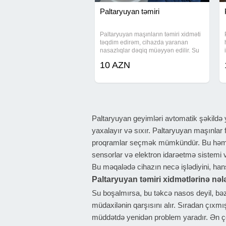
Paltaryuyan təmiri
Paltaryuyan maşınların təmiri xidməti
təqdim edirəm, cihazda yaranan
nasazlıqlar dəqiq müəyyən edilir. Su
sızdırma, qoxu və ya yuma
10 AZN
keyfiyyətinin aşağı düşməsi kimi
hallar usta tərəfindən aradan qaldırılır.
Xidmətin
Paltaryuyan geyimləri avtomatik şəkildə y
yaxalayır və sıxır. Paltaryuyan maşınlar 
proqramlar seçmək mümkündür. Bu həm p
sensorlar və elektron idarəetmə sistemi 
Bu məqalədə cihazın necə işlədiyini, hans
Paltaryuyan təmiri xidmətlərinə nələ
Su boşalmırsa, bu təkcə nasos deyil, bəz
müdaxilənin qarşısını alır. Sıradan çıxmı
müddətdə yenidən problem yaradır. Ən ço