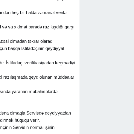
indən heç bir halda zəmanət verilə
ul və ya xidmət barədə razılaşdığı qarşı
cazəsi olmadan təkrar olaraq
çün başqa İstifadəçinin qeydiyyat
ır. İstifadəçi verifikasiyadan keçmədiyi
rki razılaşmada qeyd olunan müddəalar
rasında yaranan mübahisələrdə
istisna olmaqla Servisdə qeydiyyatdan
şdirmək hüququ verir.
mçinin Servisin normal işinin