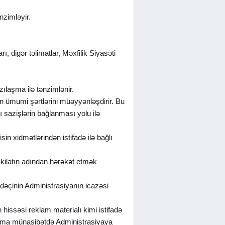
nzimləyir.
, digər təlimatlar, Məxfilik Siyasəti
ılaşma ilə tənzimlənir.
n ümumi şərtlərini müəyyənləşdirir. Bu
 sazişlərin bağlanması yolu ilə
in xidmətlərindən istifadə ilə bağlı
əşkilatın adından hərəkət etmək
fadəçinin Administrasiyanın icazəsi
n hissəsi reklam materialı kimi istifadə
reklama münasibətdə Administrasiyaya