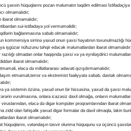
cü şəxsin hüquqlarını pozan məlumatın təqdim edilməsi İstifadəçiyə
ıcı olmamalıdır;
n ibarət olmamalıdır;
etibardan sui-istifadəyə yol verməməlidir;
 əqdlərin bağlanmasına səbəb olmamalıdır;
onun kommersiya sirrinə yaxud onun şəxsi həyatının toxunulmazlığı 
və ya işgüzar nüfuzunu təhqir edəcək məlumatlardan ibarət olmamalıdır
r razılığı olmadan onlar haqqında şəxsi və ya eyniləşdirici məlumatlar
diddən ibarət olmamalıdır;
etməməli, eləcə də millətlərarası ədavəti qızışdırmamalıdır;
aylaşım etməməli,terror və ekstremist fəaliyyətə səbəb, dəstək olmama
lıdır;
ə və ya sistemin özünə, yaxud onun bir hissəsinə, yaxud da şəxsi məl
ərərin vurulmasına, onlara icazəsiz daxil olmağa, onların məlumatların
iruslarından, eləcə də digər kompüter proqramlarından ibarət olmam
a zidd olan fahişəlik yaxud digər formalar da daxil olmaqla, lakin b
tlardan ibarət olmamalıdır;
yət hüquqlarını, vətəndaşın təsvir olunma hüququnu və üçüncü şəxslər