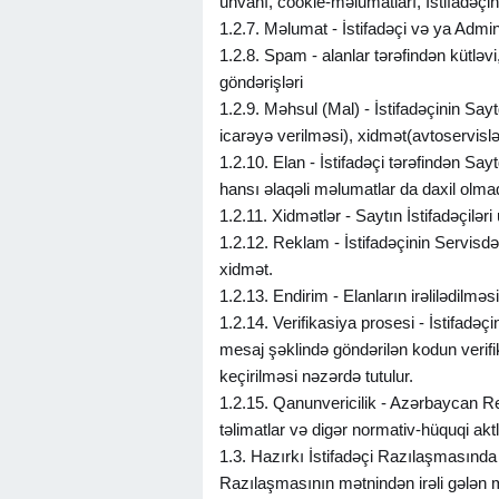
ünvanı, cookie-məlumatları, İstifadəçi
1.2.7. Məlumat - İstifadəçi və ya Admin
1.2.8. Spam - alanlar tərəfindən kütləvi
göndərişləri
1.2.9. Məhsul (Mal) - İstifadəçinin Sayt
icarəyə verilməsi), xidmət(avtoservislə
1.2.10. Elan - İstifadəçi tərəfindən S
hansı əlaqəli məlumatlar da daxil olma
1.2.11. Xidmətlər - Saytın İstifadəçilər
1.2.12. Reklam - İstifadəçinin Servisdən
xidmət.
1.2.13. Endirim - Elanların irəlilədilməs
1.2.14. Verifikasiya prosesi - İstifadə
mesaj şəklində göndərilən kodun verifik
keçirilməsi nəzərdə tutulur.
1.2.15. Qanunvericilik - Azərbaycan Re
təlimatlar və digər normativ-hüquqi aktl
1.3. Hazırkı İstifadəçi Razılaşmasında i
Razılaşmasının mətnindən irəli gələn m