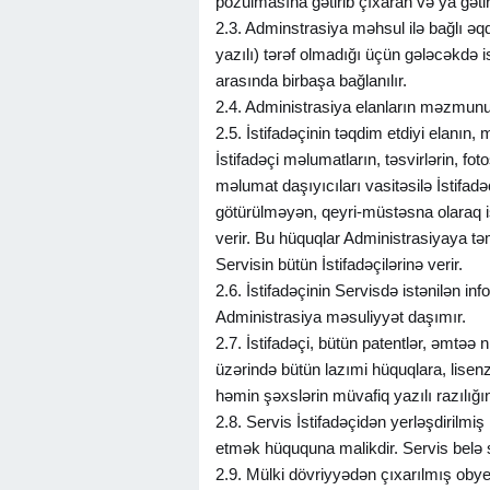
pozulmasına gətirib çıxaran və ya gəti
2.3. Adminstrasiya məhsul ilə bağlı əqdl
yazılı) tərəf olmadığı üçün gələcəkdə 
arasında birbaşa bağlanılır.
2.4. Administrasiya elanların məzmunun
2.5. İstifadəçinin təqdim etdiyi elanı
İstifadəçi məlumatların, təsvirlərin, f
məlumat daşıyıcıları vasitəsilə İstifad
götürülməyən, qeyri-müstəsna olaraq is
verir. Bu hüquqlar Administrasiyaya tə
Servisin bütün İstifadəçilərinə verir.
2.6. İstifadəçinin Servisdə istənilən 
Administrasiya məsuliyyət daşımır.
2.7. İstifadəçi, bütün patentlər, əmtəə
üzərində bütün lazımi hüquqlara, lisenzi
həmin şəxslərin müvafiq yazılı razılığı
2.8. Servis İstifadəçidən yerləşdirilm
etmək hüququna malikdir. Servis belə
2.9. Mülki dövriyyədən çıxarılmış obyek