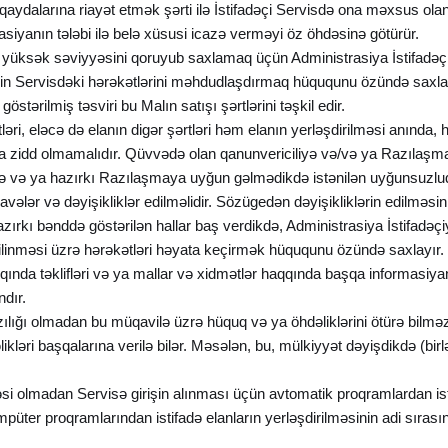
qaydalarına riayət etmək şərti ilə İstifadəçi Servisdə ona məxsus ola
asiyanın tələbi ilə belə xüsusi icazə verməyi öz öhdəsinə götürür.
in yüksək səviyyəsini qoruyub saxlamaq üçün Administrasiya İstifadəçin
in Servisdəki hərəkətlərini məhdudlaşdırmaq hüququnu özündə saxlay
östərilmiş təsviri bu Malın satışı şərtlərini təşkil edir.
tləri, eləcə də elanın digər şərtləri həm elanın yerləşdirilməsi anınd
a zidd olmamalıdır. Qüvvədə olan qanunvericiliyə və/və ya Razılaşmay
liyə və ya hazırkı Razılaşmaya uyğun gəlmədikdə istənilən uyğunsuzlu
əlavələr və dəyişikliklər edilməlidir. Sözügedən dəyişikliklərin edilməs
. Hazırkı bənddə göstərilən hallar baş verdikdə, Administrasiya İstifa
silinməsi üzrə hərəkətləri həyata keçirmək hüququnu özündə saxlayır.
qında təklifləri və ya mallar və xidmətlər haqqında başqa informasiyan
ndır.
azılığı olmadan bu müqavilə üzrə hüquq və ya öhdəliklərini ötürə bilmə
kləri başqalarına verilə bilər. Məsələn, bu, mülkiyyət dəyişdikdə (birl
zəsi olmadan Servisə girişin alınması üçün avtomatik proqramlardan i
üter proqramlarından istifadə elanların yerləşdirilməsinin adi sırası