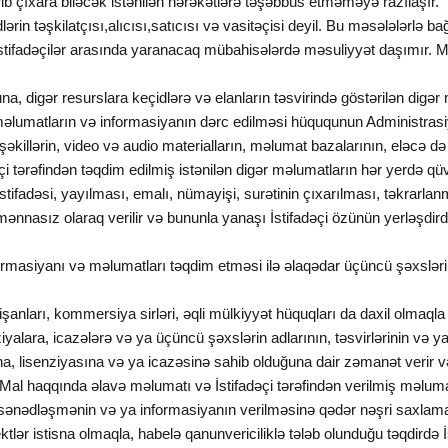
rib çıxara biləcək istənilən hərəkətlərə təşəbbüs etməməyə razılaşır.
ərin təşkilatçısı,alıcısı,satıcısı və vasitəçisi deyil. Bu məsələlərlə b
istifadəçilər arasında yaranacaq mübahisələrdə məsuliyyət daşımır. Mə
a, digər resurslara keçidlərə və elanların təsvirində göstərilən digə
n, məlumatların və informasiyanın dərc edilməsi hüququnun Administrasi
otoşəkillərin, video və audio materialların, məlumat bazalarının, eləc
əçi tərəfindən təqdim edilmiş istənilən digər məlumatların hər yerdə q
tifadəsi, yayılması, emalı, nümayişi, surətinin çıxarılması, təkrarl
mənnasız olaraq verilir və bununla yanaşı İstifadəçi özünün yerləşdir
informasiyanı və məlumatları təqdim etməsi ilə əlaqədar üçüncü şəxslə
 nişanları, kommersiya sirləri, əqli mülkiyyət hüquqları da daxil olma
yalara, icazələrə və ya üçüncü şəxslərin adlarının, təsvirlərinin və ya 
na, lisenziyasına və ya icazəsinə sahib olduğuna dair zəmanət verir v
iş Mal haqqında əlavə məlumatı və İstifadəçi tərəfindən verilmiş məlum
 sənədləşmənin və ya informasiyanın verilməsinə qədər nəşri saxlam
tlər istisna olmaqla, habelə qanunvericiliklə tələb olunduğu təqdirdə İ