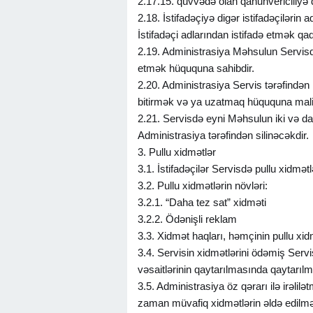
2.17.15. qüvvədə olan qanunvericiliyə 
2.18. İstifadəçiyə digər istifadəçiləri
İstifadəçi adlarından istifadə etmək qa
2.19. Administrasiya Məhsulun Servisdə 
etmək hüququna sahibdir.
2.20. Administrasiya Servis tərəfindən
bitirmək və ya uzatmaq hüququna mali
2.21. Servisdə eyni Məhsulun iki və da
Administrasiya tərəfindən silinəcəkdir.
3. Pullu xidmətlər
3.1. İstifadəçilər Servisdə pullu xidmətlə
3.2. Pullu xidmətlərin növləri:
3.2.1. “Daha tez sat” xidməti
3.2.2. Ödənişli reklam
3.3. Xidmət haqları, həmçinin pullu xidm
3.4. Servisin xidmətlərini ödəmiş Servi
vəsaitlərinin qaytarılmasında qaytarılma
3.5. Administrasiya öz qərarı ilə irəli
zaman müvafiq xidmətlərin əldə edilməsi