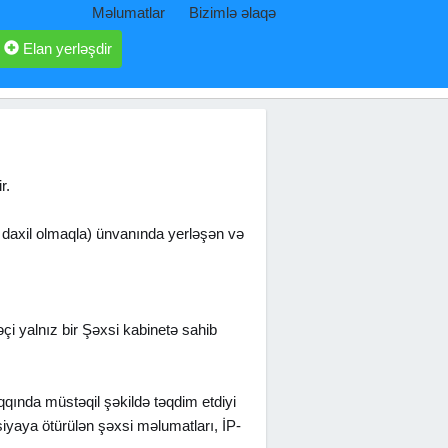
Məlumatlar
Bizimlə əlaqə
Elan yerləşdir
r.
ə daxil olmaqla) ünvanında yerləşən və
əçi yalnız bir Şəxsi kabinetə sahib
aqqında müstəqil şəkildə təqdim etdiyi
iyaya ötürülən şəxsi məlumatları, İP-