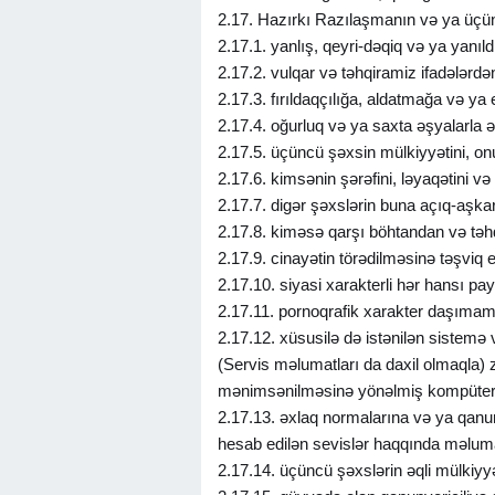
2.17. Hazırkı Razılaşmanın və ya üçün
2.17.1. yanlış, qeyri-dəqiq və ya yanıld
2.17.2. vulqar və təhqiramiz ifadələrdə
2.17.3. fırıldaqçılığa, aldatmağa və ya 
2.17.4. oğurluq və ya saxta əşyalarla
2.17.5. üçüncü şəxsin mülkiyyətini, 
2.17.6. kimsənin şərəfini, ləyaqətini 
2.17.7. digər şəxslərin buna açıq-aşka
2.17.8. kiməsə qarşı böhtandan və təh
2.17.9. cinayətin törədilməsinə təşviq 
2.17.10. siyasi xarakterli hər hansı p
2.17.11. pornoqrafik xarakter daşımama
2.17.12. xüsusilə də istənilən sistem
(Servis məlumatları da daxil olmaqla) z
mənimsənilməsinə yönəlmiş kompüter v
2.17.13. əxlaq normalarına və ya qanun
hesab edilən sevislər haqqında məluma
2.17.14. üçüncü şəxslərin əqli mülkiy