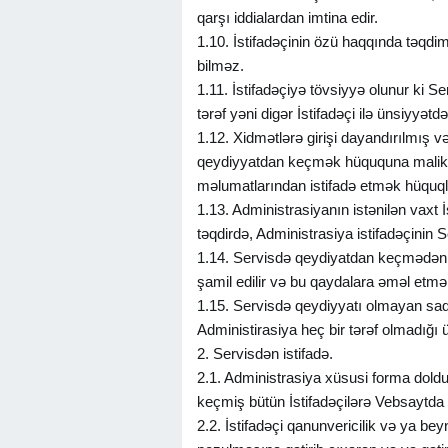
qarşı iddialardan imtina edir.
1.10. İstifadəçinin özü haqqında təqdi
bilməz.
1.11. İstifadəçiyə tövsiyyə olunur ki S
tərəf yəni digər İstifadəçi ilə ünsiyyətd
1.12. Xidmətlərə girişi dayandırılmış v
qeydiyyatdan keçmək hüququna malik dey
məlumatlarından istifadə etmək hüquql
1.13. Administrasiyanın istənilən vaxt 
təqdirdə, Administrasiya istifadəçinin 
1.14. Servisdə qeydiyatdan keçmədən, 
şamil edilir və bu qaydalara əməl etmək
1.15. Servisdə qeydiyyatı olmayan sa
Administirasiya heç bir tərəf olmadığı
2. Servisdən istifadə.
2.1. Administrasiya xüsusi forma doldu
keçmiş bütün İstifadəçilərə Vebsaytda 
2.2. İstifadəçi qanunvericilik və ya be