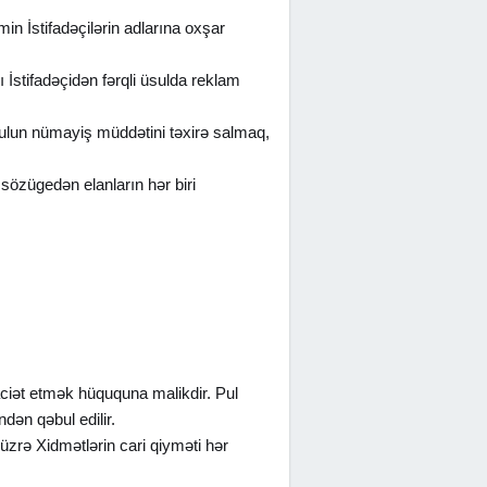
in İstifadəçilərin adlarına oxşar
 İstifadəçidən fərqli üsulda reklam
sulun nümayiş müddətini təxirə salmaq,
sözügedən elanların hər biri
raciət etmək hüququna malikdir. Pul
dən qəbul edilir.
 üzrə Xidmətlərin cari qiyməti hər