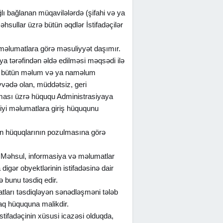
ağlı bağlanan müqavilələrdə (şifahi və ya
hsullar üzrə bütün əqdlər İstifadəçilər
r məlumatlara görə məsuliyyət daşımır.
ya tərəfindən əldə edilməsi məqsədi ilə
ə də bütün məlum və ya naməlum
üvvədə olan, müddətsiz, geri
anması üzrə hüququ Administrasiyaya
diyi məlumatlara giriş hüququnu
rin hüquqlarının pozulmasına görə
qla Məhsul, informasiya və məlumatlar
digər obyektlərinin istifadəsinə dair
ə bunu təsdiq edir.
atları təsdiqləyən sənədləşməni tələb
aq hüququna malikdir.
stifadəçinin xüsusi icazəsi olduqda,