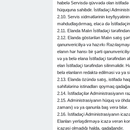
habelə Servisdə qüvvədə olan istifadə 
hüququna sahibdir. İstifadəçi Administr
2.10. Servis xidmətlərinin keyfiyyətin
məhdudlaşdırmaq, eləcə də İstifadəçin
2.11. Elanda Malın İstifadəçi tərəfindən g
2.12. Elanda göstərilən Malın satış şər
qanunvericiliyə və hazırkı Razılaşmay
elanın hər hansı bir şərti qanunverici
və ya belə elana İstifadəçi tərəfindən 
elan İstifadəçi tərəfindən silinməlidir
belə elanların redaktə edilməsi və ya 
2.13. Elanda özündə satış, istifadə haq
səhifələrinə istinadları qoymaq qadağa
2.14. İstifadəçilər Administrasiyanın r
2.15. Administrasiyanın hüquq və öhdəli
zamanı) və ya qanunla baş verə bilər.
2.16. İstifadəçi Administrasiyanın ica
Elanları yerləşdirməyə icazə verən komp
icazəsi olmadığı halda, qadağandır.