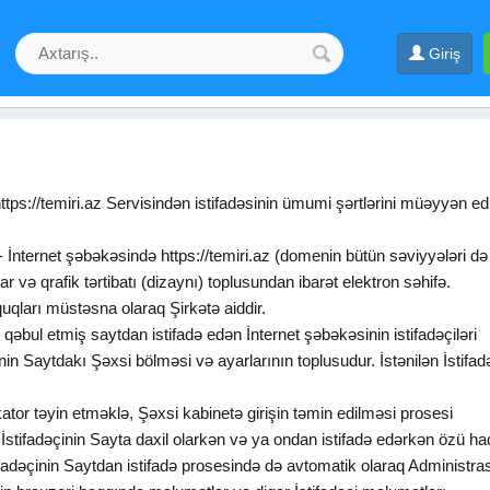
Giriş
ttps://temiri.az Servisindən istifadəsinin ümumi şərtlərini müəyyən edi
 - İnternet şəbəkəsində https://temiri.az (domenin bütün səviyyələri d
 və qrafik tərtibatı (dizaynı) toplusundan ibarət elektron səhifə.
uqları müstəsna olaraq Şirkətə aiddir.
ni qəbul etmiş saytdan istifadə edən İnternet şəbəkəsinin istifadəçiləri
nin Saytdakı Şəxsi bölməsi və ayarlarının toplusudur. İstənilən İstifad
fikator təyin etməklə, Şəxsi kabinetə girişin təmin edilməsi prosesi
- İstifadəçinin Sayta daxil olarkən və ya ondan istifadə edərkən özü h
adəçinin Saytdan istifadə prosesində də avtomatik olaraq Administras