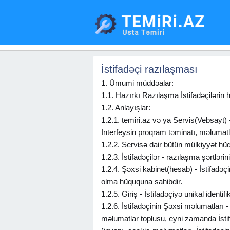
İstifadəçi razılaşması
1. Ümumi müddəalar:
1.1. Hazırkı Razılaşma İstifadəçilərin h
1.2. Anlayışlar:
1.2.1. temiri.az və ya Servis(Vebsayt)
Interfeysin proqram təminatı, məlumatlar
1.2.2. Servisə dair bütün mülkiyyət hüq
1.2.3. İstifadəçilər - razılaşma şərtləri
1.2.4. Şəxsi kabinet(hesab) - İstifadəçi
olma hüququna sahibdir.
1.2.5. Giriş - İstifadəçiyə unikal identi
1.2.6. İstifadəçinin Şəxsi məlumatları 
məlumatlar toplusu, eyni zamanda İstif