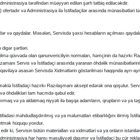
 Administrasiya tərəfindən müəyyən edilən şərh tətbiq ediləcəkdir.
ofertadır və Administrasiya ilə İstifadəçilər arasında münasibətləri tə
rtlər və qaydalar. Məsələn, Servisdə şəxsi hesabların açılması qaydaları
digər şərtləri.
dilmə qüvvədə olan qanunvericiliyin normaları, həmçinin də hazırkı Raz
 zamanı Servis və İstifadəçi arasında yaranan öhdəlik münasibətlərini
qaviləyə əsasən Servisdə Xidmətlərin göstərilməsi haqqında ayrı-ayrı
tməklə İstifadəçi hazırkı Razılaşmanı aksept edərək ona qoşulur. Servis
i və öhdəlikləri tam həcmdə qəbul edir.
şdırmaq və ya aldatmaq niyyəti ilə başqa adamların, qrupların və ya t
ifadəsi məhdudlaşdırılmış və ya məlumatları etibarlılığını itirmiş İsti
 etmək hüququ yoxdur.
dir ki, Servisin bütün materialları və xidmətləri və ya onların istənilə
ki, Administrasiya hər hansı məsuliyyəti daşımır və İstifadəçi bu cür 