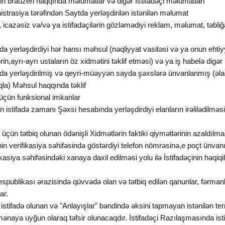
nin brauzeri haqqında məlumatlar və digər İstifadəçi məlumatları
istrasiya tərəfindən Saytda yerləşdirilən istənilən məlumat
, icazəsiz və/və ya istifadəçilərin gözləmədiyi reklam, məlumat, təbliğ
da yerləşdirdiyi hər hansı məhsul (nəqliyyat vasitəsi və ya onun ehtiyy
rin,ayrı-ayrı ustaların öz xidmətini təklif etməsi) və ya iş habelə digə
aytda yerləşdirilmiş və qeyri-müəyyən sayda şəxslərə ünvanlanmış (əlaq
qla) Məhsul haqqında təklif
i üçün funksional imkanlar
 istifadə zamanı Şəxsi hesabında yerləşdirdiyi elanların irəlilədilməsi 
i üçün tətbiq olunan ödənişli Xidmətlərin faktiki qiymətlərinin azaldılma
çinin verifikasiya səhifəsində göstərdiyi telefon nömrəsinə,e poçt ünv
asiya səhifəsindəki xanaya daxil edilməsi yolu ilə İstifadəçinin həqiqi
spublikası ərazisində qüvvədə olan və tətbiq edilən qanunlar, fərmanla
ar.
stifadə olunan və "Anlayışlar" bəndində əksini tapmayan istənilən termi
ənaya uyğun olaraq təfsir olunacaqdır. İstifadəçi Razılaşmasında istif