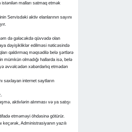
n istənilən malları satmaq etmək
in Servisdəki aktiv elanlarının sayını
ır.
a, həm də gələcəkdə qüvvədə olan
a dəyişikliklər edilməsi nəticəsində
qları qaldırmaq məqsədilə belə şərtlərə
inin mümkün olmadığı hallarda isə, belə
dəçiyə əvvəlcədən xəbərdarlıq etmədən
ı saxlayan internet saytların
z.
əşmə, aktivlərin alınması və ya satışı
stifadə etməməyi öhdəsinə götürür.
nı keçərək, Administrasiyanın yazılı