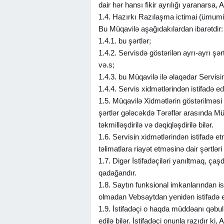
dair hər hansı fikir ayrılığı yaranarsa,
1.4. Hazırkı Razılaşma ictimai (ümumi) 
Bu Müqavilə aşağıdakılardan ibarətdir:
1.4.1. bu şərtlər;
1.4.2. Servisdə göstərilən ayrı-ayrı şə
və.s;
1.4.3. bu Müqavilə ilə əlaqədar Servisin 
1.4.4. Servis xidmətlərindən istifadə e
1.5. Müqavilə Xidmətlərin göstərilməsi
şərtlər gələcəkdə Tərəflər arasında Mü
təkmilləşdirilə və dəqiqləşdirilə bilər.
1.6. Servisin xidmətlərindən istifadə e
təlimatlara riayət etməsinə dair şərtlər
1.7. Digər İstifadəçiləri yanıltmaq, ça
qadağandır.
1.8. Saytın funksional imkanlarından ist
olmadan Vebsaytdan yenidən istifadə
1.9. İstifadəçi o haqda müddəanı qəbul e
edilə bilər. İstifadəçi onunla razıdır 