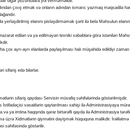
dair digər pozuntulara yol verməməlidir.
n adından çıxış etmək və onların adından ismarıc yazmaq məqsədilə həm
dağandır.
yerləşdirilmiş elanını pisləşdirməmək şərti ilə belə Məhsulun elanını
 nəzarət edilən və ya edilməyən texniki səbəblərə görə istənilən Məh
kdir.
ha çox ayrı-ayrı elanlarda paylaşılması halı müşahidə edildiyi zaman 
ri sifariş edə bilərlər.
ətlərin sifariş qaydası Servisin müvafiq səhifələrində göstərilmişdir.
s İstifadəçisi vəsaitlərin qaytarılması xahişi ilə Administrasiyaya mü
 və ya imtina haqqında qərar birtərəfli qayda ilə Administrasiya tərəfin
lətmə üzrə Xidmətlərin qiymətini dəyişmək hüququna malikdir. İrəlilətmə
 səhifəsində göstərilir.