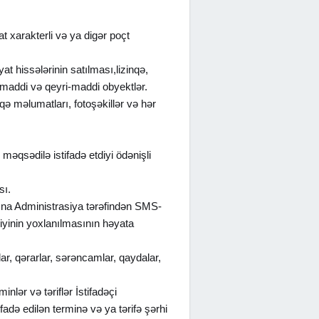
at xarakterli və ya digər poçt
at hissələrinin satılması,lizinqə,
r maddi və qeyri-maddi obyektlər.
ə məlumatları, fotoşəkillər və hər
məqsədilə istifadə etdiyi ödənişli
sı.
anına Administrasiya tərəfindən SMS-
liyinin yoxlanılmasının həyata
r, qərarlar, sərəncamlar, qaydalar,
nlər və təriflər İstifadəçi
adə edilən terminə və ya tərifə şərhi