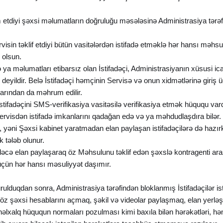
m etdiyi şəxsi məlumatların doğruluğu məsələsinə Administrasiya tərəf
ervisin təklif etdiyi bütün vasitələrdən istifadə etməklə hər hansı məhs
ə olsun.
ə ya məlumatları etibarsız olan İstifadəçi, Administrasiyanın xüsusi i
ildir. Belə İstifadəçi həmçinin Servisə və onun xidmətlərinə giriş ü
arından da məhrum edilir.
İstifadəçini SMS-verifikasiya vasitəsilə verifikasiya etmək hüququ vard
Servisdən istifadə imkanlarını qadağan edə və ya məhdudlaşdıra bilər.
yəni Şəxsi kabinet yaratmadan elan paylaşan istifadəçilərə də hazı
 tələb olunur.
dəcə elan paylaşaraq öz Məhsulunu təklif edən şəxslə kontragenti a
 üçün hər hansı məsuliyyət daşımır.
rulduqdan sonra, Administrasiya tərəfindən bloklanmış İstifadəçilər 
öz şəxsi hesablarını açmaq, şəkil və videolar paylaşmaq, elan yerlə
ynəlxalq hüququn normaları pozulması kimi baxıla bilən hərəkətləri, hə