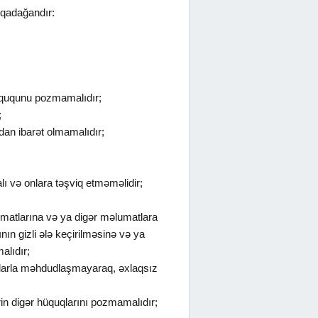
 qadağandır:
hüququnu pozmamalıdır;
;
dan ibarət olmamalıdır;
lı və onlara təşviq etməməlidir;
umatlarına və ya digər məlumatlara
ın gizli ələ keçirilməsinə və ya
alıdır;
unlarla məhdudlaşmayaraq, əxlaqsız
in digər hüquqlarını pozmamalıdır;