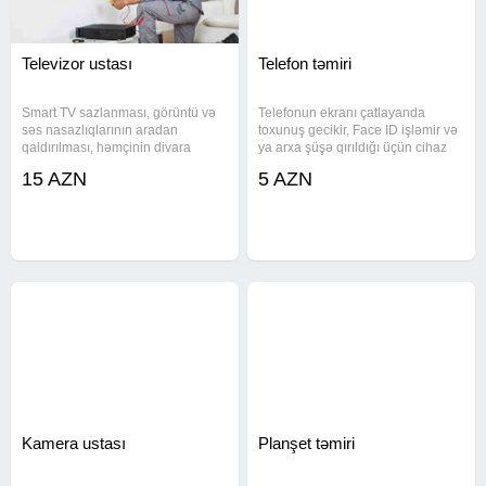
Televizor ustası
Telefon təmiri
Smart TV sazlanması, görüntü və
Telefonun ekranı çatlayanda
səs nasazlıqlarının aradan
toxunuş gecikir, Face ID işləmir və
qaldırılması, həmçinin divara
ya arxa şüşə qırıldığı üçün cihaz
düzgün montaj işləri yerində icra
əlinizdə narahatlıq yaradırsa, bu
15 AZN
5 AZN
olunur. Bütün xidmətlər təcrübəli
problemlər servisimizdə yerində
usta tərəfindən dəqiq şəkildə
həll olunur. iPhone və digər bütün
görülür. Quraşdırma xidmətləri -
modellərin təmiri
Kamera ustası
Planşet təmiri