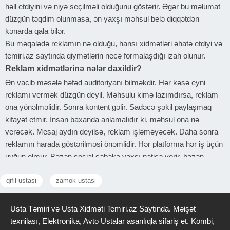
həll etdiyini və niyə seçilməli olduğunu göstərir. Əgər bu məlumat
düzgün təqdim olunmasa, ən yaxşı məhsul belə diqqətdən
kənarda qala bilər.
Bu məqalədə reklamın nə olduğu, hansı xidmətləri əhatə etdiyi və
temiri.az saytında qiymətlərin necə formalaşdığı izah olunur.
Reklam xidmətlərinə nələr daxildir?
Ən vacib məsələ həfəd auditoriyanı bilməkdir. Hər kəsə eyni
reklamı vermək düzgün deyil. Məhsulu kimə lazımdırsa, reklam
ona yönəlməlidir. Sonra kontent gəlir. Sadəcə şəkil paylaşmaq
kifayət etmir. İnsan baxanda anlamalıdır ki, məhsul ona nə
verəcək. Mesaj aydın deyilsə, reklam işləməyəcək. Daha sonra
reklamın harada göstərilməsi önəmlidir. Hər platforma hər iş üçün
uyğun olmur. Bəzən sosial şəbəkə yaxşı nəticə verir, bəzən
axtarış sistemi daha effektli olur.
qifil ustasi
zamok ustasi
Bir də idarəetmə məsələsi var. Reklam verib kənara çəkilmək
düzgün deyil. Nəticəyə baxmaq və lazım olanda dəyişiklik etmək
lazımdır. Əks halda reklamdan nəticə gəlmir və problem reklamda
Usta Təmiri və Usta Xidməti Temiri.az Saytında. Məişət
yox, onun düzgün idarə olunmamasında olur.
texnilası, Elektronika, Avto Ustalar asanlıqla sifariş et. Kombi,