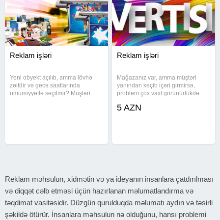
Reklam işləri
Reklam işləri
Yeni obyekt açılıb, amma lövhə
Mağazanız var, amma müştəri
zəifdir və gecə saatlarında
yanından keçib içəri girmirsə,
ümumiyyətlə seçilmir? Müştəri
problem çox vaxt görünürlükdə
axınını artırmaq üçün peşəkar
olur. Fasad yazısı solub, işıq zəifdir
5 AZN
reklam həlli lazımdır. Reklam
və ya ümumiyyətlə diqqət çəkmir.
xidmətləri çərçivəsində fasad və
Reklam işlərinin hazırlanması və
daxili reklamların hazırlanması
montajı ilə obyektinizin
Reklam məhsulun, xidmətin və ya ideyanın insanlara çatdırılması
və diqqət cəlb etməsi üçün hazırlanan məlumatlandırma və
təqdimat vasitəsidir. Düzgün qurulduqda məlumatı aydın və təsirli
şəkildə ötürür. İnsanlara məhsulun nə olduğunu, hansı problemi