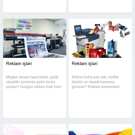
auditoriyaya çatdırırıq
olunur. Xarici məkan
Reklam işləri
Reklam işləri
Müştəri ünvanı tapa bilmir, çünki
Köhnə lövhə pas atıb, hərflər
obyektin üzərində aydın lövhə
tökülür və obyekt baxımsız
yoxdur? Düzgün reklam həlli həm
görünür? Reklam elementləri
istiqamət göstərir, həm də etibar
birbaşa imicinizə təsir edir. Reklam
yaradır. Reklam xidmətləri
işlərinin yenilənməsi və sıfırdan
çərçivəsində müxtəlif formatda
hazırlanması üzrə xidmət göstərilir.
həllər təqdim edilir. Qabariq
Görülən işlərin