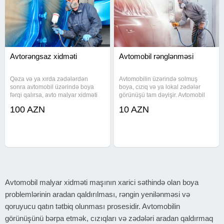
Avtorəngsaz xidməti
Avtomobil rənglənməsi
Qəza və ya xırda zədələrdən
Avtomobilin üzərində solmuş
sonra avtomobil üzərində boya
boya, cızıq və ya lokal zədələr
fərqi qalırsa, avto malyar xidməti
görünüşü tam dəyişir. Avtomobil
ilə problemi aradan qaldırmaq
rənglənməsi və avto malyar
100 AZN
10 AZN
mümkündür. Avtomobil
xidməti göstərirəm. Həm tam
rənglənməsi işlərini dəqiqliklə
boyama, həm də hissəvi rəngləmə
həyata keçirirəm. Hissəvi
işləri görülür. Qapı, qanad, kapot,
rəngləmə, lokal
Avtomobil malyar xidməti maşının xarici səthində olan boya
problemlərinin aradan qaldırılması, rəngin yenilənməsi və
qoruyucu qatın tətbiq olunması prosesidir. Avtomobilin
görünüşünü bərpa etmək, cızıqları və zədələri aradan qaldırmaq