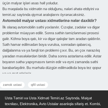
üçün malyar işləri əsas həll yoludur.
Bu məqalədə bu xidmətin nə olduğunu, nələri əhatə etdiyini və
temiri.az saytında qiymət aralıqlarını öyrənəcəksiniz.
Avtomobil malyar ustası xidmətlərinə nələr daxildir?
İlk olaraq avtomobilin səthi yoxlanılır. Cızıqlar, zədələr və digər
problemlər müəyyən edilir. Sonra səthin təmizlənməsi prosesi
gəlir. Köhnə boya qatı, kir və digər qalıqlar tam aradan qaldırılır.
Səth hamar edilmədən boya vurulsa, sonradan qabarcıq,
dalğalanma və ya fərqli ton problemi çıxır. Bu, ən çox narazılıq
yaradan məsələlərdən biridir. Daha sonra astarlama edilir. Astar
boyanın səthə yapışmasını təmin edir və eyni zamanda səthi
bərabərləşdirir. Bu mərhələ düzgün edilmədikdə boya tez qopur
və ya mat görünür.
Sonra rəng seçimi və uyğunlaşdırma gəlir. Ən çox çətinlik
zamok ustasi
qifil ustasi
yaradan hissə də budur. Eyni rəngi tapmaq kifayət etmir, mövcud
boya ilə tam uyğunlaşmalıdır. Əks halda bir hissə digərlərindən
fərqli görünür və bu dərhal gözə dəyir. Boyama mərhələsində
Usta Təmiri və Usta Xidməti Temiri.az Saytında. Məişət
boya qat-qat vurulur. Tələskənlik burada ən böyük düşməndir. Hər
texnilası, Elektronika, Avto Ustalar asanlıqla sifariş et. Kombi,