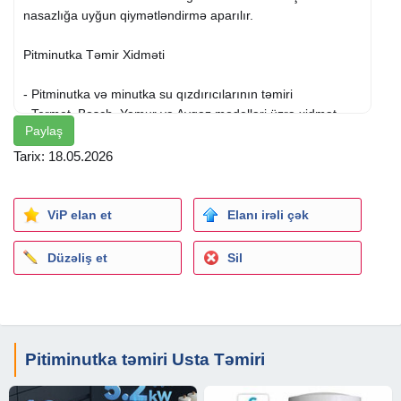
nasazlığa uyğun qiymətləndirmə aparılır.
Pitminutka Təmir Xidməti
- Pitminutka və minutka su qızdırıcılarının təmiri
- Termet, Bosch, Yamur və Ayqaz modelləri üzrə xidmət
Paylaş
- Qazla işləyən su qızdırıcılarının yoxlanılması
Tarix: 18.05.2026
Quraşdırılma və Köçürülmə
- Pitminutkaların yeni ünvanda quraşdırılması
ViP elan et
Elanı irəli çək
- Mövcud cihazın yerinin dəyişdirilməsi
- Mənzil daxilində montaj işlərinin görülməsi
Düzəliş et
Sil
Texniki Baxış
- Nasazlığın müəyyən olunması
- Su qızdırıcısının işləmə vəziyyətinin yoxlanılması
Pitiminutka təmiri Usta Təmiri
- Görüləcək işə uyğun qiymətləndirmə aparılması