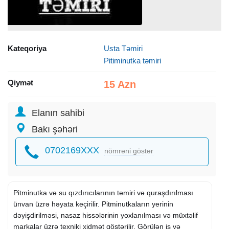
Kateqoriya
Usta Təmiri
Pitiminutka təmiri
Qiymət
15 Azn
Elanın sahibi
Bakı şəhəri
0702169XXX
nömrəni göstər
Pitminutka və su qızdırıcılarının təmiri və quraşdırılması
ünvan üzrə həyata keçirilir. Pitminutkaların yerinin
dəyişdirilməsi, nasaz hissələrinin yoxlanılması və müxtəlif
markalar üzrə texniki xidmət göstərilir. Görülən iş və