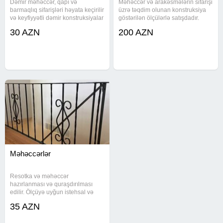
Dəmir məhəccər, qapı və
Məhəccər və arakəsmələrin sifarişi
barmaqlıq sifarişləri həyata keçirilir
üzrə təqdim olunan konstruksiya
və keyfiyyətli dəmir konstruksiyalar
göstərilən ölçülərlə satışdadır.
hazırlanır. Sifarişlər müştərinin
Məhsul konkret ölçülərə uyğun
30 AZN
200 AZN
istəyinə uyğun hazırlanaraq
hazırlanıb və istifadəyə hazır
təqdim olunur və çatdırılma təmin
vəziyyətdədir. Ölçülər * Uzunluq
edilir. Xidmət
7.70 metr * Hündürlük 1
Məhəccərlər
Resotka və məhəccər
hazırlanması və quraşdırılması
edilir. Ölçüyə uyğun istehsal və
yerində montaj həyata keçirilir.
35 AZN
Müştəriyə uyğun seçim üçün
nümunələr təqdim edilir və sifariş