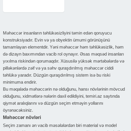
prosesi rahat şəkildə təşkil olunur
Məhəccər insanların təhlükəsizliyini təmin edən qoruyucu
konstruksiyadır. Evin və ya obyektin ümumi görünüşünü
tamamlayan elementdir. Yəni məhəccər həm təhlükəsizlik, həm
də dizayn baxımından vacib rol oynayır. Əsas məqsəd insanları
yıxılma riskindən qorumaqdır. Xüsusilə yüksək mərtəbələrdə və
pilləkənlərdə zəif və ya səhv quraşdırılmış məhəccər ciddi
təhlükə yaradır. Düzgün quraşdırılmış sistem isə bu riski
minimuma endirir.
Bu məqalədə məhəccərin nə olduğunu, hansı növlərinin mövcud
olduğunu, xidmətlərə nələrin daxil edildiyini, temiri.az saytında
qiymət aralıqlarını və düzgün seçim etməyin yollarını
öyrənəcəksiniz.
Məhəccər növləri
Seçim zamanı ən vacib məsələlərdən biri material və model