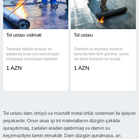
Tol ustası xidməti
Tol ustası
Tavanda rütubət qoxusu və
Damdan su keçməsi əvvəlcə
qabarmış boya çox vaxt düzgün
tavanda ləkə kimi görünür, sonra
izolyasiya olunmayan damdan
isə divar boyasını və suvağı
qaynaqlanır. Bu kimi hallarda
sıradan çıxarır. Tol və ruboidlə
1 AZN
1 AZN
köhnə örtüyün üzərinə əlavə qat
görülən peşəkar iş bu problemin
çəkmək yox, əsaslı və düzgün tol
qarşısını tam alır. Ev, qaraj, idarə,
işi tələb olunur. Tol ustası
zavod və fabrik binalarının
tərəfindən
Tol ustası dam örtüyü və müxtəlif metal örtük sistemləri ilə işləyən
peşəkardır. Onun əsas işi tol materiallarını düzgün şəkildə
quraşdırmaq, zədələri aradan qaldırmaq və damın su
keçirməzliyini təmin etməkdir. Dam düzgün qurulmasa, ən