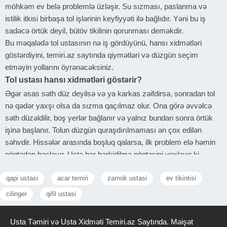
möhkəm ev belə problemlə üzləşir. Su sızması, paslanma və
istilik itkisi birbaşa tol işlərinin keyfiyyəti ilə bağlıdır. Yəni bu iş
sadəcə örtük deyil, bütöv tikilinin qorunması deməkdir.
Bu məqalədə tol ustasının nə iş gördüyünü, hansı xidmətləri
göstərdiyini, temiri.az saytında qiymətləri və düzgün seçim
etməyin yollarını öyrənəcəksiniz.
Tol ustası hansı xidmətləri göstərir?
Əgər əsas səth düz deyilsə və ya karkas zəifdirsə, sonradan tol
nə qədər yaxşı olsa da sızma qaçılmaz olur. Ona görə əvvəlcə
səth düzəldilir, boş yerlər bağlanır və yalnız bundan sonra örtük
işinə başlanır. Tolun düzgün quraşdırılmaması ən çox edilən
səhvdir. Hissələr arasında boşluq qalarsa, ilk problem elə həmin
nöqtədən başlayır. Usta hər bərkidilmə nöqtəsini yoxlayır ki,
sonradan açılma və səs problemi yaranmasın. İstifadə zamanı ən
qapi ustasi
acar temiri
zamok ustasi
ev tikintisi
çox şikayət sızmadır. Bu mərhələdə əsas məsələ problemi
gizlətmək yox, mənbəyini tapmaqdır. Sadəcə üstünü örtmək yox,
cilinger
qifil ustasi
səbəbi aradan qaldırmaq vacibdir.
Xırda deşiklər və boşalmalar çox vaxt gözə görünmür, amma
Usta Təmiri və Usta Xidməti Temiri.az Saytında. Məişət