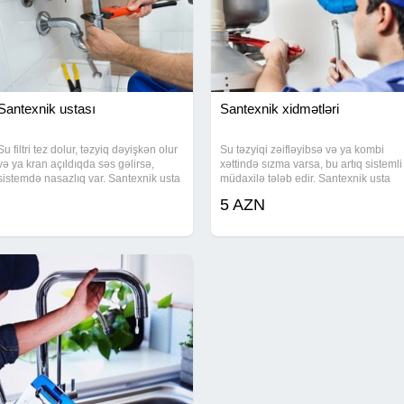
Santexnik ustası
Santexnik xidmətləri
Su filtri tez dolur, təzyiq dəyişkən olur
Su təzyiqi zəifləyibsə və ya kombi
və ya kran açıldıqda səs gəlirsə,
xəttində sızma varsa, bu artıq sistemli
sistemdə nasazlıq var. Santexnik usta
müdaxilə tələb edir. Santexnik usta
tərəfindən su tənzimləyicilərin və su
tərəfindən kombi xətlərinin çəkilməsi,
5 AZN
filtrlərinin quraşdırılması, köhnə
radiatorların quraşdırılması və
smesitel və kranların
kollektor sisteminin montajı