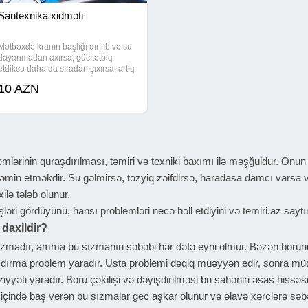
Santexnika xidməti
Mətbəxdə kranın başlığı qırılıb və su
dayanmadan axırsa, güc tətbiq
etdikcə daha da sıradan çıxırsa, artıq
müdaxilə lazımdır. Santexnik xidməti
10 AZN
çərçivəsində sınmış arko kranların
çıxarılması, yeni smesitelin
emlərinin quraşdırılması, təmiri və texniki baxımı ilə məşğuldur. Onu
min etməkdir. Su gəlmirsə, təzyiq zəifdirsə, haradasa damcı varsa v
lə tələb olunur.
əri gördüyünü, hansı problemləri necə həll etdiyini və temiri.az sayt
 daxildir?
 sızmadır, amma bu sızmanın səbəbi hər dəfə eyni olmur. Bəzən borun
şdırma problem yaradır. Usta problemi dəqiq müəyyən edir, sonra müd
yəti yaradır. Boru çəkilişi və dəyişdirilməsi bu sahənin əsas hissəsid
ın içində baş verən bu sızmalar gec aşkar olunur və əlavə xərclərə sə