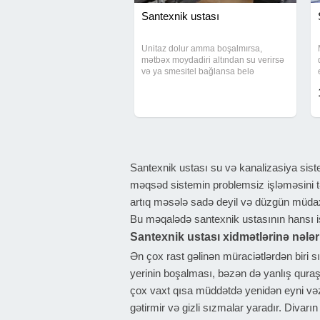
Santexnik ustası
Unitaz dolur amma boşalmırsa,
mətbəx moydadiri altından su verirsə
və ya smesitel bağlansa belə
damcılayırsa, səbəb adətən
köhnəlmiş mexanizmdir. Santexnik
usta tərəfindən arko kranların
çıxarılması, mexanizmlərin
Santexnik ustası su və kanalizasiya sist
məqsəd sistemin problemsiz işləməsini tə
artıq məsələ sadə deyil və düzgün müdaxi
Bu məqalədə santexnik ustasının hansı işl
Santexnik ustası xidmətlərinə nələr
Ən çox rast gəlinən müraciətlərdən biri
yerinin boşalması, bəzən də yanlış qura
çox vaxt qısa müddətdə yenidən eyni vəziy
gətirmir və gizli sızmalar yaradır. Divar