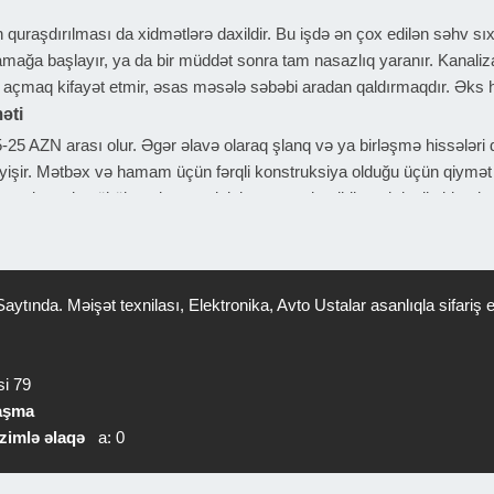
ın quraşdırılması da xidmətlərə daxildir. Bu işdə ən çox edilən səhv 
mağa başlayır, ya da bir müddət sonra tam nasazlıq yaranır. Kanaliz
 açmaq kifayət etmir, əsas məsələ səbəbi aradan qaldırmaqdır. Əks ha
əti
25 AZN arası olur. Əgər əlavə olaraq şlanq və ya birləşmə hissələri d
yişir. Mətbəx və hamam üçün fərqli konstruksiya olduğu üçün qiymət 
hnə sistemin sökülməsi və yenisinin tam yerləşdirilməsi daxil olduqd
Əgər sızma divarın içindədirsə və açılma tələb olunursa, bu zaman q
 arası dəyişir. Daha çətin tıxanmalarda və xüsusi avadanlıq tələb ol
 arası olur. Tam xətt yenilənməsi isə işin həcminə görə 100-300 AZN v
iqqət etməli?
aytında. Məişət texnilası, Elektronika, Avto Ustalar asanlıqla sifari
übəli usta problemi simptomlara görə yox, səbəbə görə müəyyən edir
şey deyir. Düzgün usta əvvəl yoxlayır, sonra qərar verir. Tələsik müd
si 79
mlidir. Köhnə üsullarla edilən işlər çox vaxt dəqiq olmur və nəticə u
laşma
zimlə əlaqə
a: 0
əmişə sərfəli olmur. Əgər iş keyfiyyətsiz görülürsə, qısa müddətdə 