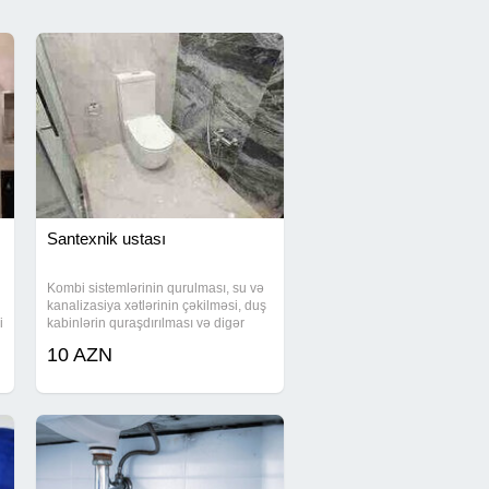
Santexnik ustası
Kombi sistemlərinin qurulması, su və
kanalizasiya xətlərinin çəkilməsi, duş
i
kabinlərin quraşdırılması və digər
santexnika işləri dəqiq və zəmanətli
10 AZN
formada həyata keçirilir. Mənzil, bağ
evi və ofis üçün fərqli həllər