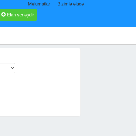
Məlumatlar
Bizimlə əlaqə
Elan yerləşdir