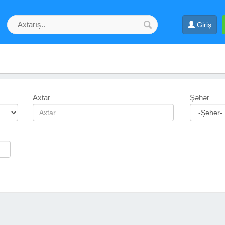
Giriş
Axtar
Şəhər