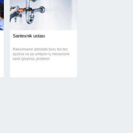
Santexnik ustası
Rakovinanın altındakı boru tez-tez
açılırsa və ya unitazın iç mexanizmi
səsli işləyirsə, problem
gecikdirilməməlidir. Santexnik xidməti
çərçivəsində sınmış kranların
çıxarılması, smesitelin yenilənməsi və
su xətlərinin