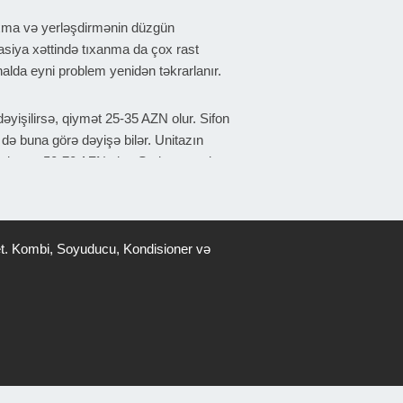
sıxma və yerləşdirmənin düzgün
asiya xəttində tıxanma da çox rast
lda eyni problem yenidən təkrarlanır.
əyişilirsə, qiymət 25-35 AZN olur. Sifon
də buna görə dəyişə bilər. Unitazın
a qiymət 50-70 AZN olur. Sadə sızmaların
iymət 50-80 AZN olur.
unduqda qiymət 50-90 AZN olur. Boru
ə daha yuxarı ola bilər.
ş et. Kombi, Soyuducu, Kondisioner və
. Məsələn, sadəcə sızmanı bağlamır,
axilə edən ustalar çox vaxt problemi
zunömürlü olmur. Müasir alətlərlə görülən
yenidən usta çağırmalı olacaqsan. Bu isə