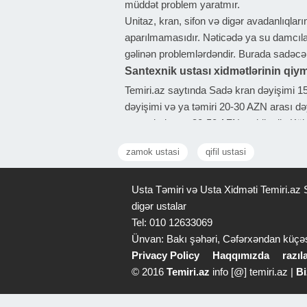
müddət problem yaratmır.
Unitaz, kran, sifon və digər avadanlıqlar
aparılmamasıdır. Nəticədə ya su damcıla
gəlinən problemlərdəndir. Burada sadəcə
Santexnik ustası xidmətlərinin qiym
Temiri.az saytında Sadə kran dəyişimi 15-
dəyişimi və ya təmiri 20-30 AZN arası də
quraşdırılması 30-50 AZN təşkil edir. Kö
aradan qaldırılması 20-40 AZN arasıdır. 
zamok ustasi
qifil ustasi
Kanalizasiya xəttinin açılması 25-50 AZN
xəttinin hissəvi dəyişdirilməsi 40-80 AZN
Santexnik ustası seçərkən nələrə d
Usta Təmiri və Usta Xidməti Temiri.az S
digər ustalar
Təcrübə burada ən vacib faktordur. Təcr
Tel: 010 12633069
niyə sızdığını tapır. İşə yanaşma da çox 
Ünvan: Bakı şəhəri, Cəfərxəndan küçə
daha da böyüdür. Alət və avadanlıq da önə
Privacy Policy
Haqqımızda
razı
iş daha səliqəli və dayanıqlı olur.
© 2016
Temiri.az
info [@] temiri.az |
Bi
Qiymət məsələsində isə ən ucuz variant h
ümumi xərci artırır.