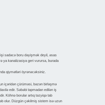
n işi sadəcə boru dəyişmək deyil, əsas
ə ya kanalizasiya geri vurursa, burada
ında qiymətləri öyrənəcəksiniz.
un içəridən çürüməsi, bəzən birləşmə
axilə edir. Səbəbi tapmadan edilən iş
ir. Köhnə borular artıq təzyiqə tab
bəb olur. Düzgün çəkilmiş sistem isə uzun