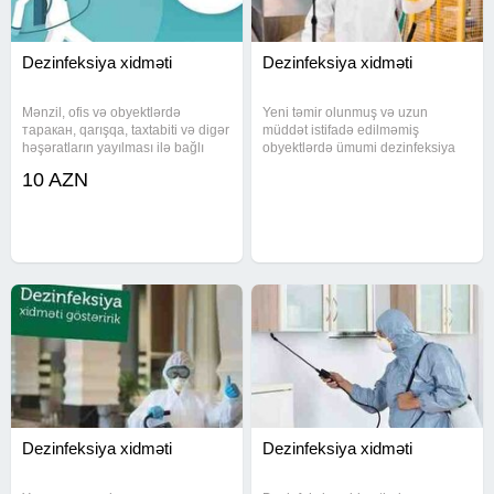
Dezinfeksiya xidməti
Dezinfeksiya xidməti
Mənzil, ofis və obyektlərdə
Yeni təmir olunmuş və uzun
таракан, qarışqa, taxtabiti və digər
müddət istifadə edilməmiş
həşəratların yayılması ilə bağlı
obyektlərdə ümumi dezinfeksiya
dezinfeksiya xidməti göstərilir.
xidməti həyata keçirilir. Toz,
10 AZN
Mətbəx mebeli, döşəmə altı və
bakteriya və həşərat qalığı
gizli hissələr xüsusi vasitələrlə
yaradan sahələr xüsusi vasitələrlə
işlənir. Xidmət
işlənir. Xidmət sahələri - Həyət
Dezinfeksiya xidməti
Dezinfeksiya xidməti