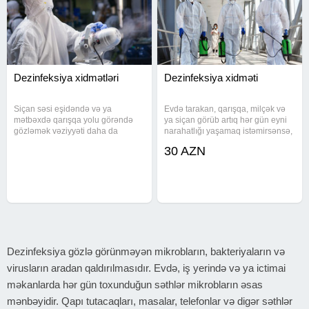
Dezinfeksiya xidmətləri
Dezinfeksiya xidməti
Siçan səsi eşidəndə və ya
Evdə tarakan, qarışqa, milçək və
mətbəxdə qarışqa yolu görəndə
ya siçan görüb artıq hər gün eyni
gözləmək vəziyyəti daha da
narahatlığı yaşamaq istəmirsənsə,
böyüdür. Mənzil, bağ evi və
işi yarımçıq yox, kökündən həll
30 AZN
obyektlərdə bütün həşərat və
etmək lazımdır. Biz dezinseksiya,
gəmiricilərə qarşı dərmanlama
deratizasiya və dezinfeksiya işi
aparıram. İlan, siçan, tarakan, bit-
görürük. Uçan və
birə, gənə və
Dezinfeksiya gözlə görünməyən mikrobların, bakteriyaların və
virusların aradan qaldırılmasıdır. Evdə, iş yerində və ya ictimai
məkanlarda hər gün toxunduğun səthlər mikrobların əsas
mənbəyidir. Qapı tutacaqları, masalar, telefonlar və digər səthlər