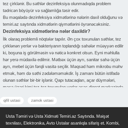
tez çirklənir. Bu səthlər dezinfeksiya olunmadıqda problem
tədricən böyüyür və sağlamlığa təsir edir.
Bu məqalədə dezinfeksiya xidmətlərinə nələrin daxil olduğunu və
temiri.az saytında xidmətlərin qiymətlərini öyrənəcəksiniz.
Dezinfeksiya xidmətlərinə nələr daxildir?
İlk olaraq problemli nöqtələr tapılır. Ən çox toxunulan səthlər, tez
çirklənən yerlər və bakteriyanın toplandığı sahələr müəyyən edilir
ki, boşuna iş görülməsin və nəticə konkret olsun. Eyni məhlulla
hər yerə müdaxilə edilmir. Mətbəx üçün ayrı, sanitar sahə üçün
ayrı, mebel üçün fərqli vasitə seçilir. Məqsəd həm mikrobu məhv
etmək, həm də səthi zədələməməkdir. İş zamanı bütün istifadə
olunan səthlər bir-bir işlənir. Qapı tutacaqları, açar düymələri,
masa üzəri kimi tez-tez toxunulan yerlər əsas diqqət mərkəzində
olur. Sadəcə görünən hissə yox, istifadə olunan real nöqtələr
qifil ustasi
zamok ustasi
nəzərə alınır.
Əl dəyməyən yerlər adətən problem yaradan hissələrdir. Mebel
altı, dar boşluqlar və künclər xüsusi üsulla işlənir ki, mikroblar
Usta Təmiri və Usta Xidməti Temiri.az Saytında. Məişət
orada qalmasın. Bəzi hallarda problem tək səthdə olmur.
texnilası, Elektronika, Avto Ustalar asanlıqla sifariş et. Kombi,