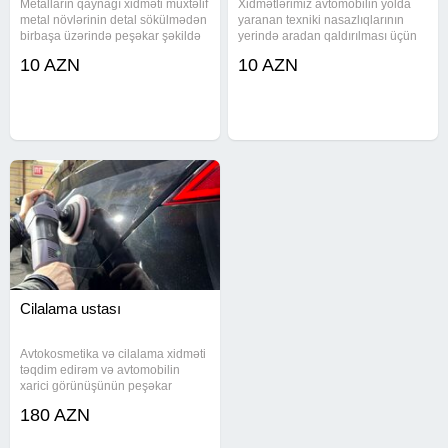
Metalların qaynağı xidməti müxtəlif
Xidmətlərimiz avtomobilin yolda
metal növlərinin detal sökülmədən
yaranan texniki nasazlıqlarının
birbaşa üzərində peşəkar şəkildə
yerində aradan qaldırılması üçün
qaynaq olunmasını təmin edir. Mis,
təqdim olunur. Mühərrikin işə
10 AZN
10 AZN
latun, alüminium, bronza, çuqun
salınması, təkər və akkumulyatorla
və maqni kimi materiallarla işlənir
bağlı problemlərin həlli, yanacaq
və iş birbaşa
çatdırılması kimi işlər
Cilalama ustası
Avtokosmetika və cilalama xidməti
təqdim edirəm və avtomobilin
xarici görünüşünün peşəkar
şəkildə bərpasını həyata keçirirəm.
180 AZN
Cilalama və ümumi avtokosmetika
işləri üzrə tam professional