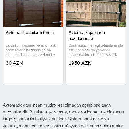
Avtomatik qapıların təmiri
Avtomatik qapıların
hazırlanması
Jalüz tipli mexaniki və avtomatik
Qaraj qapısı hər açılıb-bağlananda
darvazaların hazırlanması və
sıxılır, səs edir və ya yarıda
montajını icra edirəm. Avtomatik
dayanırsa bu artıq təhlükəsizlik
sistemlər ölçüyə əsasən
problemidir. Mexaniki və avtomatik
30 AZN
1950 AZN
hesablanır və pultla idarə edilir.
qoruyucu jalüz darvazaların
Seksiyalı panel qapılar, alüminium
hazırlanması və quraşdırılması ilə
və nerjaveyka material
məşğul oluruq
Avtomatik qapı insan müdaxiləsi olmadan açılıb-bağlanan
mexanizmdir. Bu sistemlər sensor, motor və idarəetmə blokunun
birgə işləməsi ilə fəaliyyət göstərir. Sistem hərəkəti və ya
yaxınlaşmanı sensor vasitəsilə müəyyən edir, daha sonra motor