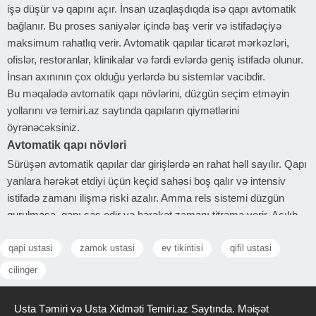
işə düşür və qapını açır. İnsan uzaqlaşdıqda isə qapı avtomatik
bağlanır. Bu proses saniyələr içində baş verir və istifadəçiyə
maksimum rahatlıq verir. Avtomatik qapılar ticarət mərkəzləri,
ofislər, restoranlar, klinikalar və fərdi evlərdə geniş istifadə olunur.
İnsan axınının çox olduğu yerlərdə bu sistemlər vacibdir.
Bu məqalədə avtomatik qapı növlərini, düzgün seçim etməyin
yollarını və temiri.az saytında qapıların qiymətlərini
öyrənəcəksiniz.
Avtomatik qapı növləri
Sürüşən avtomatik qapılar dar girişlərdə ən rahat həll sayılır. Qapı
yanlara hərəkət etdiyi üçün keçid sahəsi boş qalır və intensiv
istifadə zamanı ilişmə riski azalır. Amma rels sistemi düzgün
qurulmasa, qapı səs edir və hərəkət zamanı titrəmə verir. Açılıb-
bağlanan qapılar standart qapı prinsipi ilə işləyir, sadəcə motorla
qapi ustasi
zamok ustasi
ev tikintisi
qifil ustasi
idarə olunur. Kiçik sahələr üçün uyğundur. Amma balans düzgün
qurulmasa, qapı yarımçıq bağlanır və motor əlavə yüklə işləyərək
cilinger
tez sıradan çıxır. İstifadəçi yaxınlaşan kimi açılır və toxunuş tələb
etmir. Əsas problem sensorun həssaslığıdır. Düzgün
Usta Təmiri və Usta Xidməti Temiri.az Saytında. Məişət