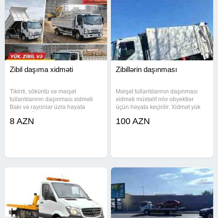
Zibil daşıma xidməti
Zibillərin daşınması
Tikinti, söküntü və məişət
Məişət tullantılarının daşınması
tullantılarının daşınması xidməti
xidməti müxtəlif növ obyektlər
Bakı və rayonlar üzrə həyata
üçün həyata keçirilir. Xidmət yük
keçirilir. Özü yükü boşaldan Isuzu
daşıma formatında təqdim olunur
8 AZN
100 AZN
markalı yük maşını ilə sürətli və
və müraciətlər qəbul edilir. Xidmət
təhlükəsiz xidmət göstərilir. Texniki
olunan obyektlər - İaşə obyektləri
Parametrlər -
(restoranlar,