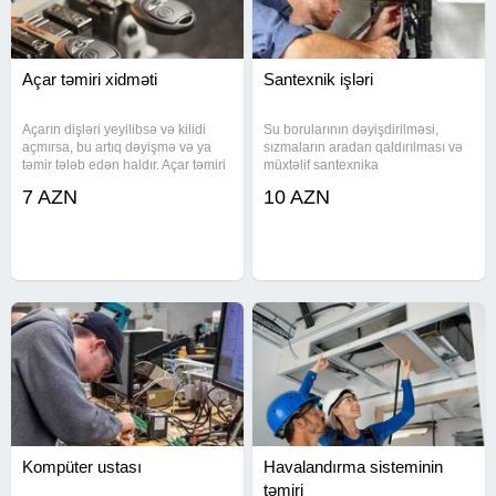
Açar təmiri xidməti
Santexnik işləri
Açarın dişləri yeyilibsə və kilidi
Su borularının dəyişdirilməsi,
açmırsa, bu artıq dəyişmə və ya
sızmaların aradan qaldırılması və
təmir tələb edən haldır. Açar təmiri
müxtəlif santexnika
xidməti ilə köhnə açar ölçüyə
avadanlıqlarının quraşdırılması
7 AZN
10 AZN
uyğun şəkildə yenidən hazırlanır
həyata keçirilir. Kanalizasiya və su
və kilidlə uyğunluğu bərpa olunur.
sistemlərində yaranan nasazlıqlar
Səhv kəsilmiş və
peşəkar şəkildə aradan
Kompüter ustası
Havalandırma sisteminin
təmiri