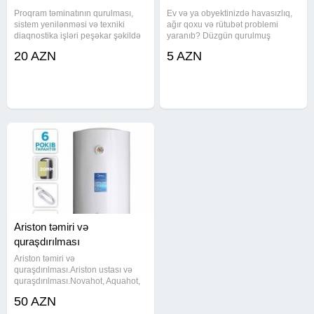
Proqram təminatının qurulması,
Ev və ya obyektinizdə havasızlıq,
sistem yenilənməsi və texniki
ağır qoxu və rütubət problemi
diaqnostika işləri peşəkar şəkildə
yaranıb? Düzgün qurulmuş
icra olunur. Müxtəlif proqram və
havalandırma sistemi bu çətinliyi
20 AZN
5 AZN
avadanlıq nasazlıqları üçün
aradan qaldırır. Ev, yeraltı qaraj,
etibarlı xidmət göstərilir.
klinika, istehsalat sahəsi və ictimai
Diaqnostika və texniki yoxlama -
obyektlər üçün fərdi
Ariston təmiri və
quraşdırılması
Ariston təmiri və
quraşdırılması.Ariston ustası və
quraşdırılması.Novahot, Aquahot,
Thermex, Deluxe, Atlantic, Ariston
50 AZN
və.s quraşdırılması və