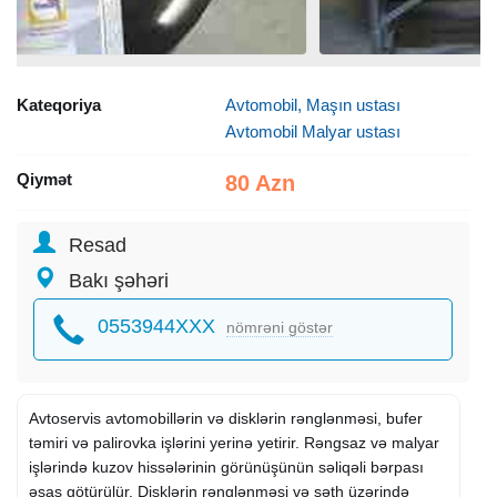
Kateqoriya
Avtomobil, Maşın ustası
Avtomobil Malyar ustası
Qiymət
80 Azn
Resad
Bakı şəhəri
0553944XXX
nömrəni göstər
Avtoservis avtomobillərin və disklərin rənglənməsi, bufer
təmiri və palirovka işlərini yerinə yetirir. Rəngsaz və malyar
işlərində kuzov hissələrinin görünüşünün səliqəli bərpası
əsas götürülür. Disklərin rənglənməsi və səth üzərində