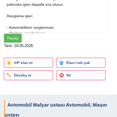
palirovka işləri diqqətlə icra olunur.
Rəngləmə işləri
- Avtomobillərin rənglənməsi
- Disklərin rənglənməsi
Paylaş
- Rəngsaz və malyar xidmətləri
Tarix: 18.05.2026
Bufer təmiri
- Buferlərin təmiri
ViP elan et
Elanı irəli çək
- Zədələnmiş hissələrin bərpası
- Səthin rəngləməyə hazırlanması
Düzəliş et
Sil
Palirovka xidməti
- Kuzov üzərində palirovka işləri
- Boya səthinin cilalanması
Avtomobil Malyar ustası Avtomobil, Maşın
- Xarici görünüşün səliqəli vəziyyətə gətirilməsi
ustası