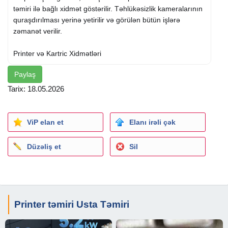
təmiri ilə bağlı xidmət göstərilir. Təhlükəsizlik kameralarının
quraşdırılması yerinə yetirilir və görülən bütün işlərə
zəmanət verilir.
Printer və Kartric Xidmətləri
Paylaş
- Printer və kserokopiya aparatlarının təmiri
- Hər növ kartriclərin dolumu
Tarix: 18.05.2026
- Kartriclərin bərpası və işlək vəziyyətə gətirilməsi
Komputer və Notbuk Təmiri
ViP elan et
Elanı irəli çək
- Komputerlərin texniki təmiri
Düzəliş et
Sil
- Notbukların yoxlanılması və təmiri
- Müxtəlif nasazlıqların aradan qaldırılması
Təhlükəsizlik Sistemləri
Printer təmiri Usta Təmiri
- Təhlükəsizlik kameralarının quraşdırılması
- Kamera sistemlərinin sazlanması