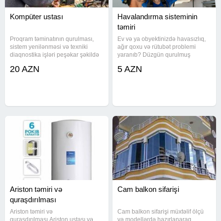
Kompüter ustası
Havalandırma sisteminin
təmiri
Proqram təminatının qurulması,
Ev və ya obyektinizdə havasızlıq,
sistem yenilənməsi və texniki
ağır qoxu və rütubət problemi
diaqnostika işləri peşəkar şəkildə
yaranıb? Düzgün qurulmuş
icra olunur. Müxtəlif proqram və
havalandırma sistemi bu çətinliyi
20 AZN
5 AZN
avadanlıq nasazlıqları üçün
aradan qaldırır. Ev, yeraltı qaraj,
etibarlı xidmət göstərilir.
klinika, istehsalat sahəsi və ictimai
Diaqnostika və texniki yoxlama -
obyektlər üçün fərdi
Ariston təmiri və
Cam balkon sifarişi
quraşdırılması
Ariston təmiri və
Cam balkon sifarişi müxtəlif ölçü
quraşdırılması.Ariston ustası və
və modellərdə hazırlanaraq