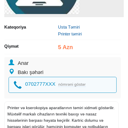
Kateqoriya
Usta Təmiri
Printer təmiri
Qiymət
5 Azn
Anar
Bakı şəhəri
0702777XXX
nömrəni göstər
Printer və kserokopiya aparatlarının təmiri xidməti göstərilir.
Müxtəlif markalı cihazların texniki baxışı və nasaz
hissələrinin bərpası həyata keçirilir. Kartric dolumu və
bərpası işləri görülür, həmçinin komputer və notbukların