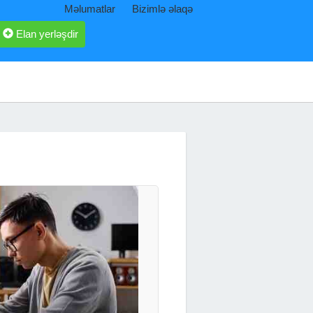
Məlumatlar
Bizimlə əlaqə
Elan yerləşdir