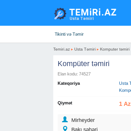
Tikinti və Təmir
Temiri.az
▸
Usta Təmiri
▸
Komputer təmiri
Kompüter təmiri
Elan kodu: 74527
Kateqoriya
Usta T
Kompu
Qiymət
1 A
Mirheyder
Bakı şəhəri