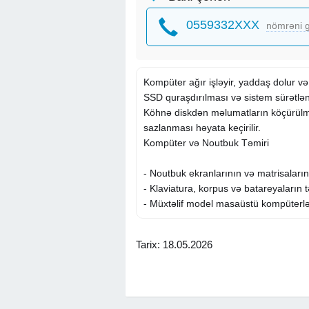
0559332XXX
nömrəni g
Kompüter ağır işləyir, yaddaş dolur və
SSD quraşdırılması və sistem sürətlənd
Köhnə diskdən məlumatların köçürülmə
sazlanması həyata keçirilir.
Kompüter və Noutbuk Təmiri
- Noutbuk ekranlarının və matrisaların
- Klaviatura, korpus və batareyaların t
- Müxtəlif model masaüstü kompüterlər
Sistem Gücləndirilməsi
Tarix: 18.05.2026
- HDD disklərin SSD ilə əvəz olunmas
- RAM yaddaşının artırılması
- Sistem performansının yüksəldilməs