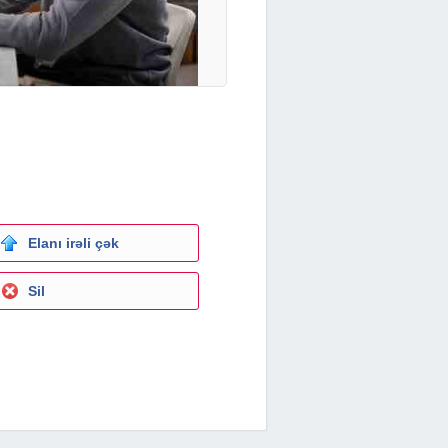
Elanı irəli çək
Sil