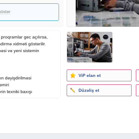
östər
 proqramlar gec açılırsa,
irmə xidməti göstərilir.
si və yeni sistemin
ViP elan et
ın dəyişdirilməsi
əmiri
Düzəliş et
in texniki baxışı
ı
i