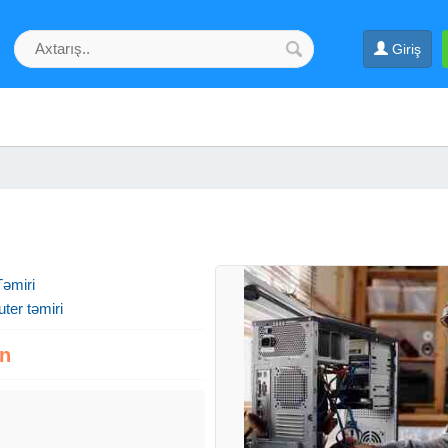
Giriş
əmiri
ter təmiri
zn