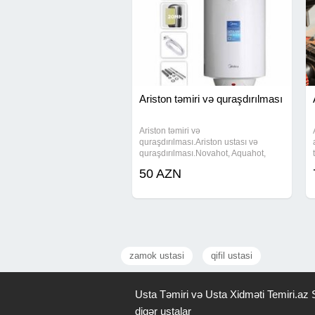
Ariston təmiri və quraşdırılması
Ariston təmiri və
quraşdırılması.Ariston ustası və
quraşdırılması.Novahot, Aquahot,
Thermex, Deluxe, Atlantic, Ariston və.s
50 AZN
quraşdırılması və təmiri.Ariston
təmizlənməsi. Ariston ustası Ariston
təmiri və
zamok ustasi
qifil ustasi
Usta Təmiri və Usta Xidməti Temiri.az S
digər ustalar