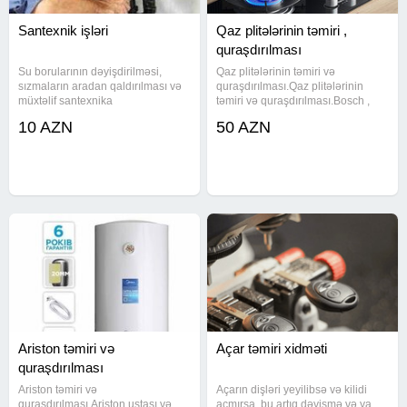
Santexnik işləri
Qaz plitələrinin təmiri ,
quraşdırılması
Su borularının dəyişdirilməsi,
Qaz plitələrinin təmiri və
sızmaların aradan qaldırılması və
quraşdırılması.Qaz plitələrinin
müxtəlif santexnika
təmiri və quraşdırılması.Bosch ,
avadanlıqlarının quraşdırılması
Teka, Lanova, Ardo, Ariston,
10 AZN
50 AZN
həyata keçirilir. Kanalizasiya və su
Bosch, Megalux, Öztürklər, Bautec,
sistemlərində yaranan nasazlıqlar
Ardo, Ariston təmiri və
peşəkar şəkildə aradan
quraşdırılması. Bütün növ qaz
Ariston təmiri və
Açar təmiri xidməti
quraşdırılması
Ariston təmiri və
Açarın dişləri yeyilibsə və kilidi
quraşdırılması.Ariston ustası və
açmırsa, bu artıq dəyişmə və ya