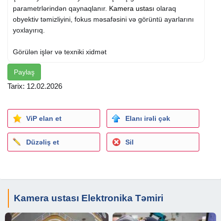
parametrlərindən qaynaqlanır.
Kamera ustası
olaraq
obyektiv təmizliyini, fokus məsafəsini və görüntü ayarlarını
yoxlayırıq.
Görülən işlər və texniki xidmət
Paylaş
- Kamera sistemlərinin təmiri və yaranmış nasazlıqların
aradan qaldırılması
Tarix: 12.02.2026
- Yeni müşahidə kameralarının quraşdırılması və sistemin
sazlanması
- DVR parolların bərpası və sistemə yenidən girişin təmin
ViP elan et
Elanı irəli çək
olunması
- Telefona onlayn görüntü verilməsi və uzaqdan izləmə
Düzəliş et
Sil
imkanının qurulması
Texniki baxış və xidmət şərtləri
- Texniki baxış xidməti 10 AZN məbləğində həyata keçirilir
Kamera ustası Elektronika Təmiri
- Nasazlığın dəqiq müəyyən olunması və uyğun həll
yolunun təqdim edilməsi