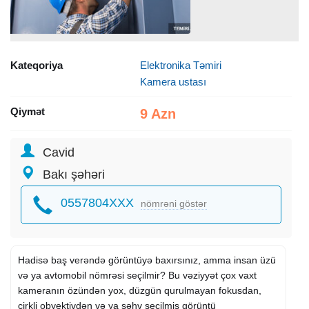
Kateqoriya
Elektronika Təmiri
Kamera ustası
Qiymət
9 Azn
Cavid
Bakı şəhəri
0557804XXX
nömrəni göstər
Hadisə baş verəndə görüntüyə baxırsınız, amma insan üzü
və ya avtomobil nömrəsi seçilmir? Bu vəziyyət çox vaxt
kameranın özündən yox, düzgün qurulmayan fokusdan,
çirkli obyektivdən və ya səhv seçilmiş görüntü